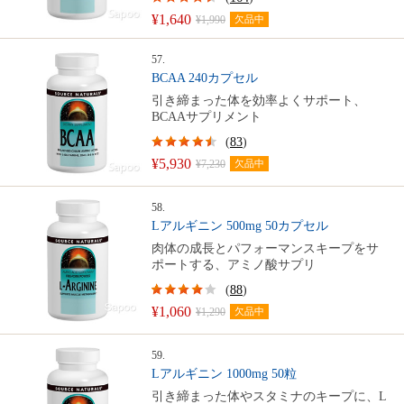
¥1,640
¥1,990
欠品中
57.
BCAA 240カプセル
引き締まった体を効率よくサポート、
BCAAサプリメント
(
83
)
¥5,930
¥7,230
欠品中
58.
Lアルギニン 500mg 50カプセル
肉体の成長とパフォーマンスキープをサ
ポートする、アミノ酸サプリ
(
88
)
¥1,060
¥1,290
欠品中
59.
Lアルギニン 1000mg 50粒
引き締まった体やスタミナのキープに、L