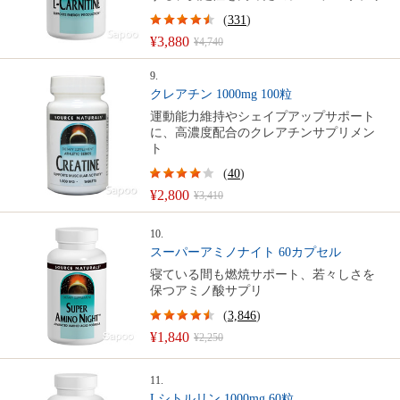
(
331
)
¥3,880
¥4,740
9.
クレアチン 1000mg 100粒
運動能力維持やシェイプアップサポート
に、高濃度配合のクレアチンサプリメン
ト
(
40
)
¥2,800
¥3,410
10.
スーパーアミノナイト 60カプセル
寝ている間も燃焼サポート、若々しさを
保つアミノ酸サプリ
(
3,846
)
¥1,840
¥2,250
11.
Lシトルリン 1000mg 60粒