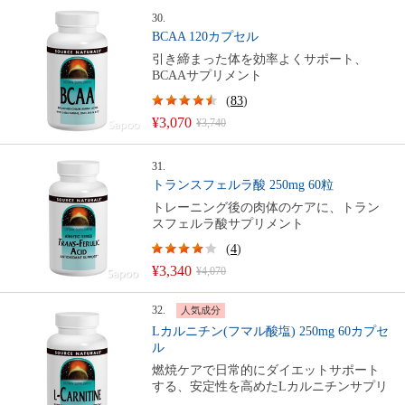
30.
BCAA 120カプセル
引き締まった体を効率よくサポート、
BCAAサプリメント
(
83
)
¥3,070
¥3,740
31.
トランスフェルラ酸 250mg 60粒
トレーニング後の肉体のケアに、トラン
スフェルラ酸サプリメント
(
4
)
¥3,340
¥4,070
32.
人気成分
Lカルニチン(フマル酸塩) 250mg 60カプセ
ル
燃焼ケアで日常的にダイエットサポート
する、安定性を高めたLカルニチンサプリ