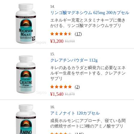
14.
リンゴ酸マグネシウム 625mg 200カプセル
エネルギー充電とスタミナキープに働き
かける、リンゴ酸マグネシウムサプリ
(
17
)
¥3,200
¥3,910
15.
クレアチンパウダー 112g
キレのあるカラダと瞬発力に必要なエネ
ルギー生産をサポートする、クレアチン
サプリ
(
2
)
¥1,540
¥1,870
16.
アミノナイト 120カプセル
成長ホルモンにアプローチ、寝ている間
の燃焼サポートに3種のアミノ酸サプリ