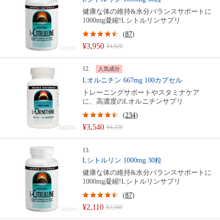
健康な体の維持&水分バランスサポートに
1000mg凝縮!Lシトルリンサプリ
(
87
)
¥3,950
¥4,820
12.
人気成分
Lオルニチン 667mg 100カプセル
トレーニングサポートやスタミナケア
に、高濃度のLオルニチンサプリ
(
234
)
¥3,540
¥4,320
13.
Lシトルリン 1000mg 30粒
健康な体の維持&水分バランスサポートに
1000mg凝縮!Lシトルリンサプリ
(
87
)
¥2,110
¥2,580