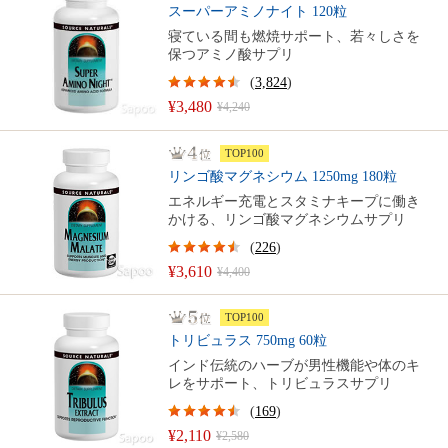
スーパーアミノナイト 120粒
寝ている間も燃焼サポート、若々しさを
保つアミノ酸サプリ
(
3,824
)
¥3,480
¥4,240
TOP100
リンゴ酸マグネシウム 1250mg 180粒
エネルギー充電とスタミナキープに働き
かける、リンゴ酸マグネシウムサプリ
(
226
)
¥3,610
¥4,400
TOP100
トリビュラス 750mg 60粒
インド伝統のハーブが男性機能や体のキ
レをサポート、トリビュラスサプリ
(
169
)
¥2,110
¥2,580