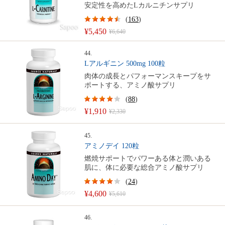
安定性を高めたLカルニチンサプリ
(
163
)
¥5,450
¥6,640
44.
Lアルギニン 500mg 100粒
肉体の成長とパフォーマンスキープをサ
ポートする、アミノ酸サプリ
(
88
)
¥1,910
¥2,330
45.
アミノデイ 120粒
燃焼サポートでパワーある体と潤いある
肌に、体に必要な総合アミノ酸サプリ
(
24
)
¥4,600
¥5,610
46.