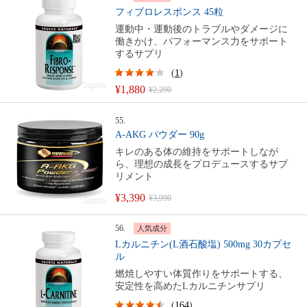
フィブロレスポンス 45粒
運動中・運動後のトラブルやダメージに
働きかけ、パフォーマンス力をサポート
するサプリ
(
1
)
¥1,880
¥2,290
55.
A-AKG パウダー 90g
キレのある体の維持をサポートしなが
ら、理想の成長をプロデュースするサプ
リメント
¥3,390
¥3,990
56.
人気成分
Lカルニチン(L酒石酸塩) 500mg 30カプセ
ル
燃焼しやすい体質作りをサポートする、
安定性を高めたLカルニチンサプリ
(
164
)