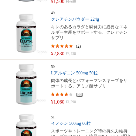
¥1,500
¥1,830
49.
クレアチンパウダー 224g
キレのあるカラダと瞬発力に必要なエネ
ルギー生産をサポートする、クレアチン
サプリ
(
2
)
¥2,830
¥3,450
50.
Lアルギニン 500mg 50粒
肉体の成長とパフォーマンスキープをサ
ポートする、アミノ酸サプリ
(
88
)
¥1,060
¥1,290
51.
イノシン 500mg 60粒
スポーツやトレーニング時の持久力維持