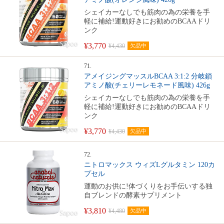
シェイカーなしでも筋肉の為の栄養を手
軽に補給!運動好きにお勧めのBCAAドリ
ンク
¥3,770
¥4,430
欠品中
71.
アメイジングマッスルBCAA 3:1:2 分岐鎖
アミノ酸(チェリーレモネード風味) 426g
シェイカーなしでも筋肉の為の栄養を手
軽に補給!運動好きにお勧めのBCAAドリ
ンク
¥3,770
¥4,430
欠品中
72.
ニトロマックス ウィズLグルタミン 120カ
プセル
運動のお供に!体づくりをお手伝いする独
自ブレンドの酵素サプリメント
¥3,810
¥4,480
欠品中