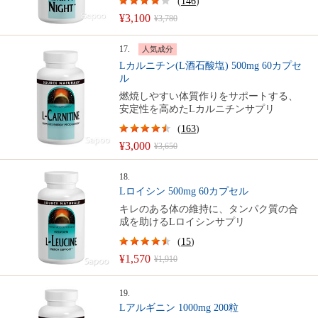
(
146
)
¥3,100
¥3,780
17.
人気成分
Lカルニチン(L酒石酸塩) 500mg 60カプセ
ル
燃焼しやすい体質作りをサポートする、
安定性を高めたLカルニチンサプリ
(
163
)
¥3,000
¥3,650
18.
Lロイシン 500mg 60カプセル
キレのある体の維持に、タンパク質の合
成を助けるLロイシンサプリ
(
15
)
¥1,570
¥1,910
19.
Lアルギニン 1000mg 200粒