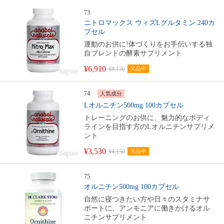
73.
ニトロマックス ウィズLグルタミン 240カ
プセル
運動のお供に!体づくりをお手伝いする独
自ブレンドの酵素サプリメント
¥6,910
¥8,130
欠品中
74.
人気成分
Lオルニチン500mg 100カプセル
トレーニングのお供に、魅力的なボディ
ラインを目指す方のLオルニチンサプリメ
ント
¥3,530
¥4,150
欠品中
75.
オルニチン500mg 100カプセル
自然に寝つきたい方や日々のスタミナサ
ポートに、アンモニアに働きかけるオル
ニチンサプリメント