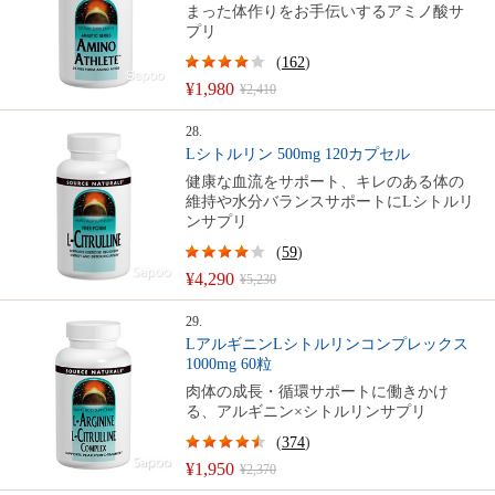
まった体作りをお手伝いするアミノ酸サ
プリ
(
162
)
¥1,980
¥2,410
28.
Lシトルリン 500mg 120カプセル
健康な血流をサポート、キレのある体の
維持や水分バランスサポートにLシトルリ
ンサプリ
(
59
)
¥4,290
¥5,230
29.
LアルギニンLシトルリンコンプレックス
1000mg 60粒
肉体の成長・循環サポートに働きかけ
る、アルギニン×シトルリンサプリ
(
374
)
¥1,950
¥2,370