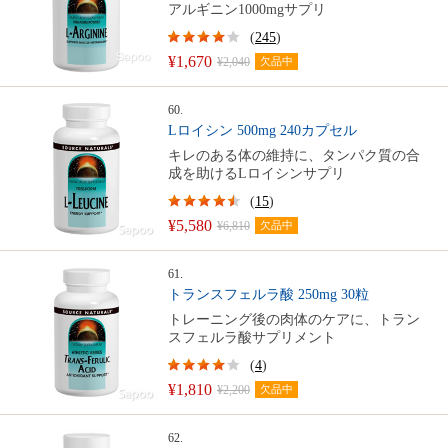
アルギニン1000mgサプリ
(
245
)
¥1,670
¥2,040
欠品中
60.
Lロイシン 500mg 240カプセル
キレのある体の維持に、タンパク質の合
成を助けるLロイシンサプリ
(
15
)
¥5,580
¥6,810
欠品中
61.
トランスフェルラ酸 250mg 30粒
トレーニング後の肉体のケアに、トラン
スフェルラ酸サプリメント
(
4
)
¥1,810
¥2,200
欠品中
62.