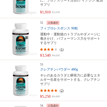
に、プロアスリート注目の“イノシン”配合
サプリ
¥1,910
¥2,330
52.
人気成分
フィブロレスポンス 90粒
運動中・運動後のトラブルやダメージに
働きかけ、パフォーマンス力をサポート
するサプリ
(
1
)
¥3,540
¥4,320
53.
クレアチンパウダー 480g
キレのあるカラダと瞬発力に必要なエネ
ルギー生産をサポートする、クレアチン
サプリ
(
2
)
¥5,250
¥6,400
54.
人気成分