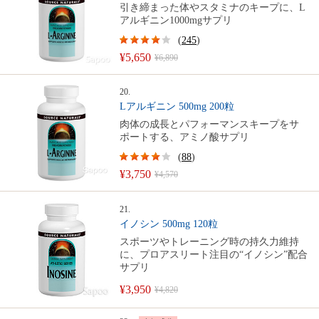
引き締まった体やスタミナのキープに、L
アルギニン1000mgサプリ
(
245
)
¥5,650
¥6,890
20.
Lアルギニン 500mg 200粒
肉体の成長とパフォーマンスキープをサ
ポートする、アミノ酸サプリ
(
88
)
¥3,750
¥4,570
21.
イノシン 500mg 120粒
スポーツやトレーニング時の持久力維持
に、プロアスリート注目の“イノシン”配合
サプリ
¥3,950
¥4,820