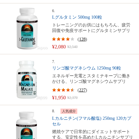
6.
Lグルタミン 500mg 100粒
トレーニングのお供にはもちろん、疲労
回復や免疫サポートにグルタミンサプリ
(
128
)
¥2,080
¥2,540
7.
リンゴ酸マグネシウム 1250mg 90粒
エネルギー充電とスタミナキープに働き
かける、リンゴ酸マグネシウムサプリ
(
227
)
¥1,950
¥2,370
8.
人気成分
Lカルニチン(フマル酸塩) 250mg 120カプ
セル
燃焼ケアで日常的にダイエットサポート
する、安定性を高めたLカルニチンサプリ