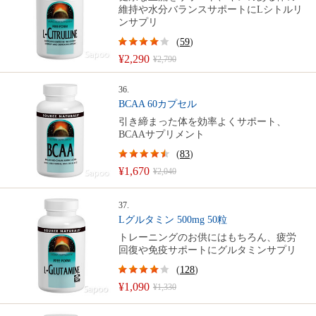
維持や水分バランスサポートにLシトルリ
ンサプリ
(
59
)
¥2,290
¥2,790
36.
BCAA 60カプセル
引き締まった体を効率よくサポート、
BCAAサプリメント
(
83
)
¥1,670
¥2,040
37.
Lグルタミン 500mg 50粒
トレーニングのお供にはもちろん、疲労
回復や免疫サポートにグルタミンサプリ
(
128
)
¥1,090
¥1,330