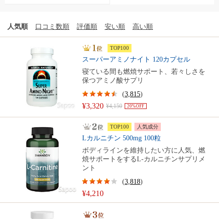
人気順
口コミ数順
評価順
安い順
高い順
TOP100
スーパーアミノナイト 120カプセル
寝ている間も燃焼サポート、若々しさを
保つアミノ酸サプリ
(
3,815
)
¥3,320
¥4,150
20%OFF
TOP100
人気成分
Lカルニチン 500mg 100粒
ボディラインを維持したい方に人気、燃
焼サポートをするL-カルニチンサプリメ
ント
(
3,818
)
¥4,210