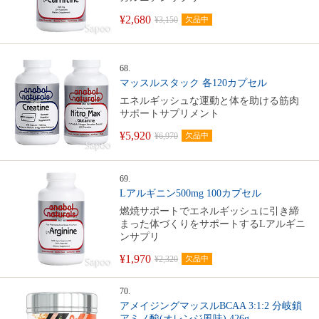
¥2,680
¥3,150
欠品中
68.
マッスルスタック 各120カプセル
エネルギッシュな運動と体を助ける筋肉
サポートサプリメント
¥5,920
¥6,970
欠品中
69.
Lアルギニン500mg 100カプセル
燃焼サポートでエネルギッシュに引き締
まった体づくりをサポートするLアルギニ
ンサプリ
¥1,970
¥2,320
欠品中
70.
アメイジングマッスルBCAA 3:1:2 分岐鎖
アミノ酸(オレンジ風味) 426g