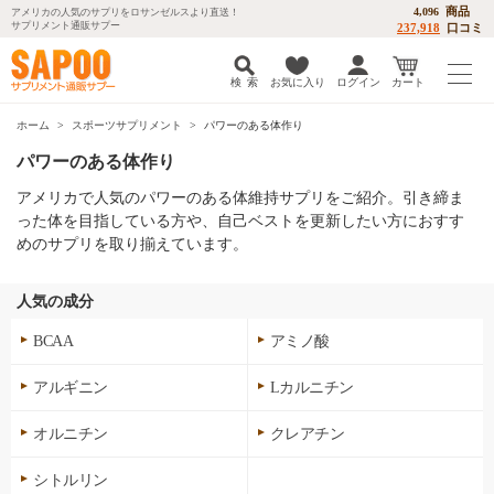
商品
4,096
アメリカの人気のサプリをロサンゼルスより直送！
サプリメント通販サプー
237,918
口コミ
検 索
お気に入り
ログイン
カート
ホーム
スポーツサプリメント
パワーのある体作り
パワーのある体作り
アメリカで人気のパワーのある体維持サプリをご紹介。引き締ま
った体を目指している方や、自己ベストを更新したい方におすす
めのサプリを取り揃えています。
人気の成分
BCAA
アミノ酸
アルギニン
Lカルニチン
オルニチン
クレアチン
シトルリン