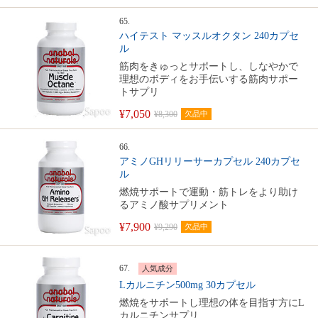
65.
ハイテスト マッスルオクタン 240カプセ
ル
筋肉をきゅっとサポートし、しなやかで
理想のボディをお手伝いする筋肉サポー
トサプリ
¥7,050
¥8,300
欠品中
66.
アミノGHリリーサーカプセル 240カプセ
ル
燃焼サポートで運動・筋トレをより助け
るアミノ酸サプリメント
¥7,900
¥9,290
欠品中
67.
人気成分
Lカルニチン500mg 30カプセル
燃焼をサポートし理想の体を目指す方にL
カルニチンサプリ