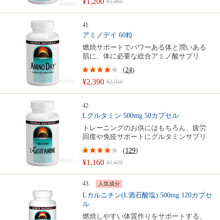
¥1,200
¥1,460
41.
アミノデイ 60粒
燃焼サポートでパワーある体と潤いある
肌に、体に必要な総合アミノ酸サプリ
(
24
)
¥2,390
¥2,910
42.
Lグルタミン 500mg 50カプセル
トレーニングのお供にはもちろん、疲労
回復や免疫サポートにグルタミンサプリ
(
129
)
¥1,160
¥1,420
43.
人気成分
Lカルニチン(L酒石酸塩) 500mg 120カプセ
ル
燃焼しやすい体質作りをサポートする、