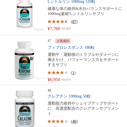
Lシトルリン 1000mg 120粒
健康な体の維持&水分バランスサポートに
1000mg凝縮!Lシトルリンサプリ
(
87
)
¥7,760
¥9,460
47.
人気成分
フィブロレスポンス 180粒
運動中・運動後のトラブルやダメージに
働きかけ、パフォーマンス力をサポート
するサプリ
(
1
)
¥6,950
¥8,470
48.
クレアチン 1000mg 50粒
運動能力維持やシェイプアップサポート
に、高濃度配合のクレアチンサプリメン
ト
(
40
)