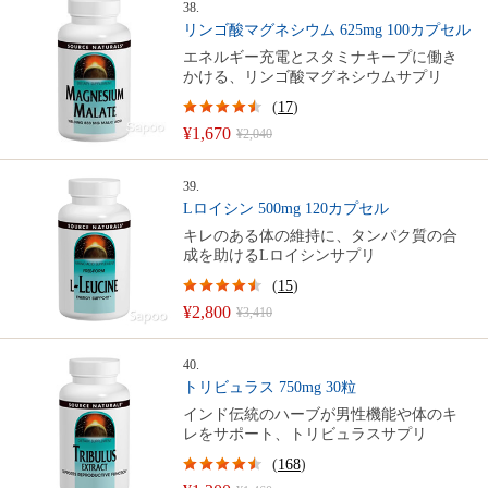
38.
リンゴ酸マグネシウム 625mg 100カプセル
エネルギー充電とスタミナキープに働き
かける、リンゴ酸マグネシウムサプリ
(
17
)
¥1,670
¥2,040
39.
Lロイシン 500mg 120カプセル
キレのある体の維持に、タンパク質の合
成を助けるLロイシンサプリ
(
15
)
¥2,800
¥3,410
40.
トリビュラス 750mg 30粒
インド伝統のハーブが男性機能や体のキ
レをサポート、トリビュラスサプリ
(
168
)