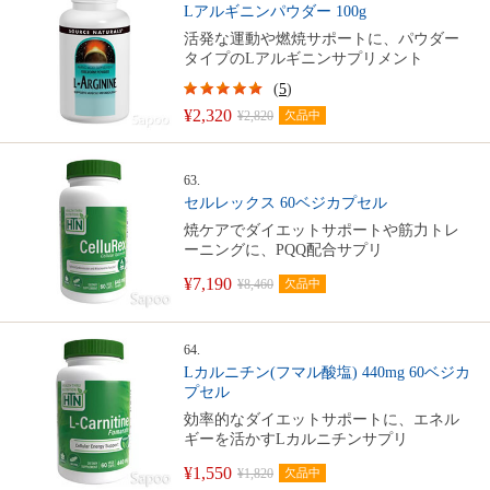
Lアルギニンパウダー 100g
活発な運動や燃焼サポートに、パウダー
タイプのLアルギニンサプリメント
(
5
)
¥2,320
¥2,820
欠品中
63.
セルレックス 60ベジカプセル
焼ケアでダイエットサポートや筋力トレ
ーニングに、PQQ配合サプリ
¥7,190
¥8,460
欠品中
64.
Lカルニチン(フマル酸塩) 440mg 60ベジカ
プセル
効率的なダイエットサポートに、エネル
ギーを活かすLカルニチンサプリ
¥1,550
¥1,820
欠品中