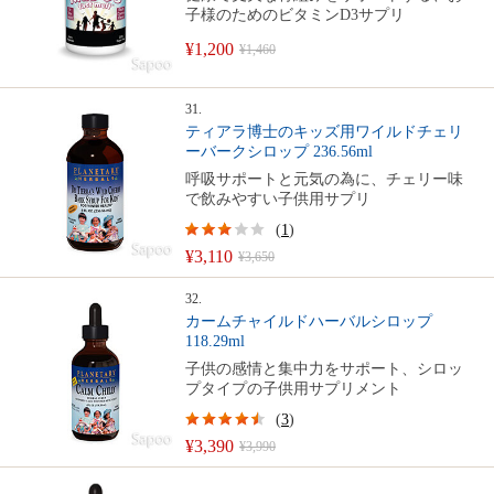
子様のためのビタミンD3サプリ
¥1,200
¥1,460
31.
ティアラ博士のキッズ用ワイルドチェリ
ーバークシロップ 236.56ml
呼吸サポートと元気の為に、チェリー味
で飲みやすい子供用サプリ
(
1
)
¥3,110
¥3,650
32.
カームチャイルドハーバルシロップ
118.29ml
子供の感情と集中力をサポート、シロッ
プタイプの子供用サプリメント
(
3
)
¥3,390
¥3,990