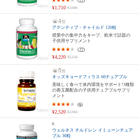
(
77
)
¥1,710
¥2,080
アテンティブ・チャイルド 120粒
授業中の集中力をキープ、欧米で話題の
子供用サプリメント
(
77
)
¥4,220
¥5,150
キッズキョードフィラス 60チュアブル
美味しく食べて体内環境をサポート!3種類
の善玉菌配合の子供用チュアブルサプリ
メント
(
6
)
¥2,520
¥2,960
6.
ウェルネス チルドレン イミューンチュア
ブル 30粒