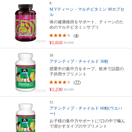
9.
M.Vティーン・マルチビタミン 90カプセ
ル
体の健康維持をサポート、ティーンのた
めのマルチビタミンサプリ
(
4
)
¥1,610
¥1,900
10.
アテンティブ・チャイルド 30粒
授業中の集中力をキープ、欧米で話題の
子供用サプリメント
(
77
)
¥1,230
¥1,500
11.
アテンティブ・チャイルド 60粒(ウエハ
ー)
お子様の集中力サポートに!口の中で噛ん
で溶かすタイプのサプリメント