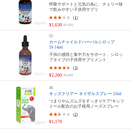
呼吸サポートと元気の為に、チェリー味
で飲みやすい子供用サプリ
(
1
)
¥1,630
¥1,910
15.
カームチャイルドハーバルシロップ
59.14ml
子供の感情と集中力をサポート、シロッ
プタイプの子供用サプリメント
(
3
)
¥2,260
¥2,660
16.
キッズクリアー ネイザルスプレー 22ml
つまりやムズムズをすっきりケア!キシリ
トール配合のお子様用ノーズスプレー
(
2
)
¥1,170