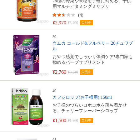
26種の野菜や果物を手軽に補える、子供
用マルチビタミングミサプリ
(
4
)
¥2,970
¥3,490
欠品中
39.
ウムカ コールド&フルベリー 20チュワブ
ル
おやつ感覚でしっかり体調ケア!専門家も
勧めるハーブサプリメント
¥2,760
¥3,240
欠品中
40.
カフシロップ(お子様用) 150ml
お子様のつらいコホコホを落ち着かせ
る、チェリーフレーバーシロップ
¥1,500
¥1,760
欠品中
41.