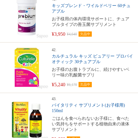
キッズブレンド・ワイルドベリー 60チュ
アブル
お子様用の体内環境サポートに、チュア
ブルタイプの善玉菌サプリメント
¥3,950
¥4,640
欠品中
42.
カルチュラル キッズ ピュアリー プロバイ
オティック 30チュアブル
お子様のお腹トラブルに、続けやすいベ
リー味の乳酸菌サプリ
¥5,240
¥6,170
欠品中
43.
バイタリティ サプリメント(お子様用)
150ml
ごはんを食べられないお子様に、食べた
い気持ちをサポートする植物由来の液体
サプリメント