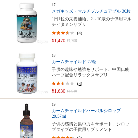
17.
メガキッズ・マルチプルチュアブル 30粒
1日1粒の栄養補給、2～10歳の子供用マル
チビタミンサプリ
(
4
)
¥1,470
¥1,790
18.
カームチャイルド 72粒
子供の趣味や勉強をサポート、中国伝統
ハーブ配合リラックスサプリ
(
3
)
¥1,630
¥1,910
19.
カームチャイルドハーバルシロップ
29.57ml
子供の感情と集中力をサポート、シロッ
プタイプの子供用サプリメント