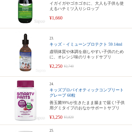
イガイガやゴホゴホに、大人も子供も使
えるハチミツ入りシロップ
¥1,660
23.
キッズ・イミューンプロテクト 59.14ml
虚弱体質や体調を崩しやすい子供のため
に、オレンジ味のリキッドサプリ
¥2,250
¥2,740
24.
キッズプロバイオティックコンプリート
グレープ 60粒
善玉菌99%が生きたまま腸まで届く!子供
用グミタイプのおなかサポートサプリ
¥3,250
¥3,820
25.