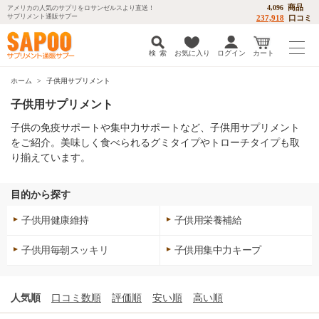
商品
4,096
アメリカの人気のサプリをロサンゼルスより直送！
サプリメント通販サプー
237,918
口コミ
検 索
お気に入り
ログイン
カート
ホーム
子供用サプリメント
子供用サプリメント
子供の免疫サポートや集中力サポートなど、子供用サプリメント
をご紹介。美味しく食べられるグミタイプやトローチタイプも取
り揃えています。
目的から探す
子供用健康維持
子供用栄養補給
子供用毎朝スッキリ
子供用集中力キープ
人気順
口コミ数順
評価順
安い順
高い順