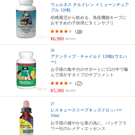
ウェルネス チルドレン イミューンチュア
ブル 120粒
幼稚園児から飲める、免疫機能キープに
おすすめの子供用ビタミンサプリ
(
18
)
¥6,980
¥8,510
26.
アテンティブ・チャイルド 120粒(ウエハ
ー)
お子様の集中力のサポートに!口の中で噛
んで溶かすタイプのサプリメント
(
77
)
¥5,380
¥6,560
27.
レスキュースリープキッズドロッパー
10ml
お子様の健やかな夜の為に、バッチフラ
ワー社のレメディエッセンス