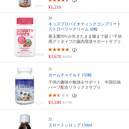
(
3
)
¥1,210
20.
キッズプロバイオティックコンプリート
ストロベリークリーム 60粒
善玉菌99%が生きたまま腸まで届く!子供
用グミタイプの腸内環境サポートサプリ
(
2
)
¥3,670
¥4,320
21.
カームチャイルド 150粒
子供の趣味や勉強をサポート、中国伝統
ハーブ配合リラックスサプリ
(
3
)
¥3,180
¥3,740
22.
スロートシロップ 150ml