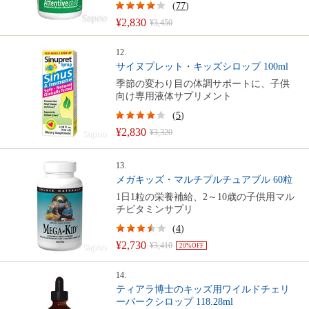
(
77
)
¥2,830
¥3,450
12.
サイヌプレット・キッズシロップ 100ml
季節の変わり目の体調サポートに、子供
向け専用液体サプリメント
(
5
)
¥2,830
¥3,320
13.
メガキッズ・マルチプルチュアブル 60粒
1日1粒の栄養補給、2～10歳の子供用マル
チビタミンサプリ
(
4
)
¥2,730
¥3,410
20%OFF
14.
ティアラ博士のキッズ用ワイルドチェリ
ーバークシロップ 118.28ml