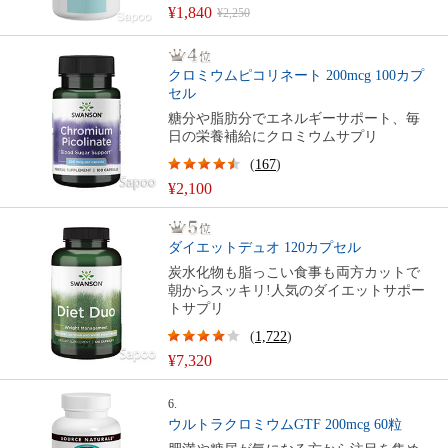
¥1,840
¥2,250
クロミウムピコリネート 200mcg 100カプ
セル
糖分や脂肪分でエネルギーサポート、毎
日の栄養補給にクロミウムサプリ
(
167
)
¥2,100
ダイエットデュオ 120カプセル
炭水化物も脂っこい食事も両方カットで
朝からスッキリ!人気のダイエットサポー
トサプリ
(
1,722
)
¥7,320
6.
ウルトラクロミウムGTF 200mcg 60粒