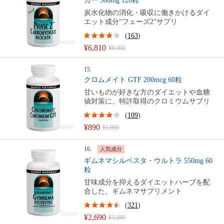
カー 500mg 120粒
炭水化物の消化・吸収に働きかけるダイ
エット成分“フェーズ2”サプリ
(
163
)
¥6,810
¥8,300
15.
クロムメイト GTF 200mcg 60粒
甘いものが好きな方のダイエットや血糖
値対策に、特許取得のクロミウムサプリ
(
109
)
¥890
¥1,080
16.
人気成分
ギムネマシルベスタ・ウルトラ 550mg 60
粒
甘味成分を抑えるダイエットハーブを配
合した、ギムネマサプリメント
(
321
)
¥2,690
¥3,280