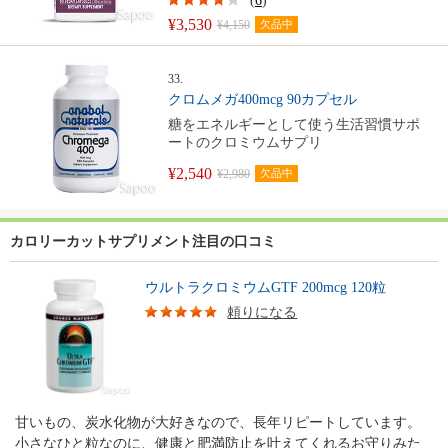
(
6
)
¥3,530
¥4,150
欠品中
33.
クロムメガ400mcg 90カプセル
糖をエネルギーとして使う生活習慣サポ
ートのクロミウムサプリ
¥2,540
¥2,980
欠品中
カロリーカットサプリメント注目の口コミ
ウルトラクロミウムGTF 200mcg 120粒
頼りになる
甘いもの、炭水化物が大好きなので、長年リピートしています。
小さなひと粒なのに、健康と肥満防止を叶えてくれるお守りみた