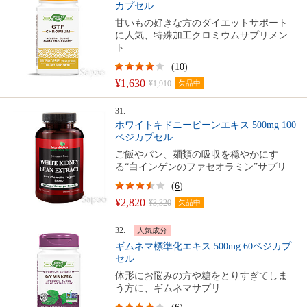
カプセル
甘いもの好きな方のダイエットサポート
に人気、特殊加工クロミウムサプリメン
ト
(
10
)
¥1,630
¥1,910
欠品中
31.
ホワイトキドニービーンエキス 500mg 100
ベジカプセル
ご飯やパン、麺類の吸収を穏やかにす
る“白インゲンのファセオラミン”サプリ
(
6
)
¥2,820
¥3,320
欠品中
32.
人気成分
ギムネマ標準化エキス 500mg 60ベジカプ
セル
体形にお悩みの方や糖をとりすぎてしま
う方に、ギムネマサプリ