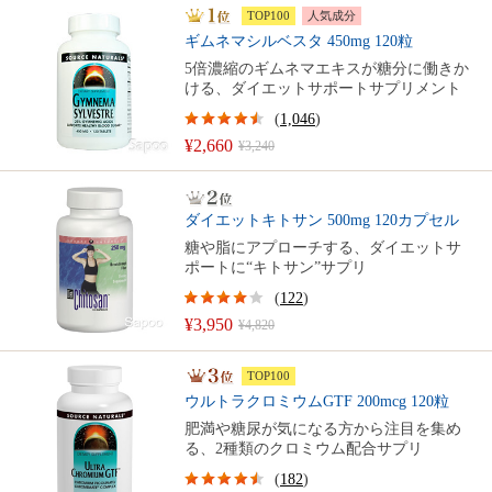
TOP100
人気成分
ギムネマシルベスタ 450mg 120粒
5倍濃縮のギムネマエキスが糖分に働きか
ける、ダイエットサポートサプリメント
(
1,046
)
¥2,660
¥3,240
ダイエットキトサン 500mg 120カプセル
糖や脂にアプローチする、ダイエットサ
ポートに“キトサン”サプリ
(
122
)
¥3,950
¥4,820
TOP100
ウルトラクロミウムGTF 200mcg 120粒
肥満や糖尿が気になる方から注目を集め
る、2種類のクロミウム配合サプリ
(
182
)