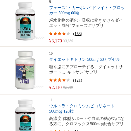
9.
フェーズ2・カーボハイドレイト・ブロッ
カー 500mg 60粒
炭水化物の消化・吸収に働きかけるダイ
エット成分“フェーズ2”サプリ
(
163
)
¥3,170
¥3,860
10.
ダイエットキトサン 500mg 60カプセル
糖や脂にアプローチする、ダイエットサ
ポートに“キトサン”サプリ
(
121
)
¥2,110
¥2,580
11.
ウルトラ・クロミウムピコリネート
500mcg 120粒
高濃度!体型サポートや血流の糖が気にな
る方に、クロマックス500mcg配合サプリ