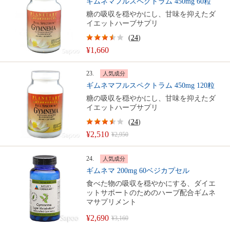
ギムネマフルスペクトラム 450mg 60粒
糖の吸収を穏やかにし、甘味を抑えたダ
イエットハーブサプリ
(
24
)
¥1,660
23.
人気成分
ギムネマフルスペクトラム 450mg 120粒
糖の吸収を穏やかにし、甘味を抑えたダ
イエットハーブサプリ
(
24
)
¥2,510
¥2,950
24.
人気成分
ギムネマ 200mg 60ベジカプセル
食べた物の吸収を穏やかにする、ダイエ
ットサポートのためのハーブ配合ギムネ
マサプリメント
¥2,690
¥3,160