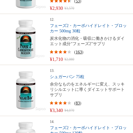
(
53
)
¥2,930
¥3,570
12.
フェーズ2・カーボハイドレイト・ブロッ
カー 500mg 30粒
炭水化物の消化・吸収に働きかけるダイ
エット成分“フェーズ2”サプリ
(
163
)
¥1,710
¥2,080
13.
シュガーバン 75粒
余分なものをエネルギーに変え、スッキ
リシルエットに導くダイエットサポート
サプリ
(
83
)
¥3,340
¥4,070
14.
フェーズ2・カーボハイドレイト・ブロッ