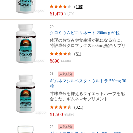
(
108
)
¥1,470
¥1,790
20.
クロミウムピコリネート 200mcg 60粒
体形のお悩みや食生活が気になる方に、
特許成分クロマックス200mcg配合サプリ
(
31
)
¥890
¥1,080
21.
人気成分
ギムネマシルベスタ・ウルトラ 550mg 30
粒
甘味成分を抑えるダイエットハーブを配
合した、ギムネマサプリメント
(
321
)
¥1,500
¥1,830
22.
人気成分