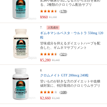
肥満や糖尿が気になる方から注目を集め
る、2種類のクロミウム配合サプリ
(
178
)
¥960
¥1,160
7.
人気成分
ギムネマシルベスタ・ウルトラ 550mg 120
粒
甘味成分を抑えるダイエットハーブを配
合した、ギムネマサプリメント
(
321
)
¥5,280
¥6,440
8.
クロムメイト GTF 200mcg 240粒
甘いものが好きな方のダイエットや血糖
値対策に、特許取得のクロミウムサプリ
(
108
)
¥2,660
¥3,240