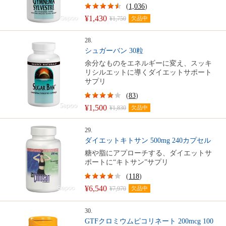
(
1,036
)
¥1,430
¥1,750
欠品中
28.
シュガーバン 30粒
余分なものをエネルギーに変え、スッキ
リシルエットに導くダイエットサポート
サプリ
(
83
)
¥1,500
¥1,830
欠品中
29.
ダイエットキトサン 500mg 240カプセル
糖や脂にアプローチする、ダイエットサ
ポートに“キトサン”サプリ
(
118
)
¥6,540
¥7,970
欠品中
30.
GTFクロミウムピコリネート 200mcg 100