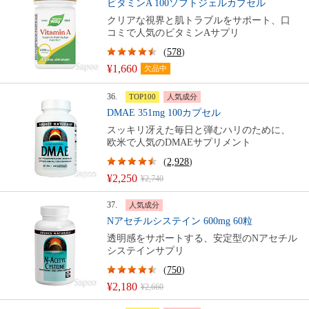
ビタミンA 100ソフトジェルカプセル
クリアな視界と肌トラブルをサポート、口
コミで人気のビタミンAサプリ
(
578
)
¥1,660
欠品中
36.
TOP100
人気成分
DMAE 351mg 100カプセル
スッキリ冴えた毎日と弾むハリのために、
欧米で人気のDMAEサプリメント
(
2,928
)
¥2,250
¥2,740
37.
人気成分
Nアセチルシステイン 600mg 60粒
透明感をサポートする、安定型のNアセチル
システインサプリ
(
750
)
¥2,180
¥2,660