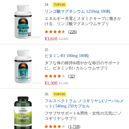
24.
TOP100
リンゴ酸マグネシウム 1250mg 180粒
エネルギー充電とスタミナキープに働きか
ける、リンゴ酸マグネシウムサプリ
(
226
)
¥3,610
¥4,400
25.
ビタミンB1 100mg 100粒
タフな体の維持&穏やかな毎日のサポート
に、ビタミンB1+カルシウムサプリ
(
32
)
¥1,300
¥1,580
26.
TOP100
フルスペクトラム ノコギリヤシ(ソーパルメ
ット) 540mg 250カプセル
フサフササポート&男性・女性の元気に!ノ
コギリヤシサプリ
(
1,718
)