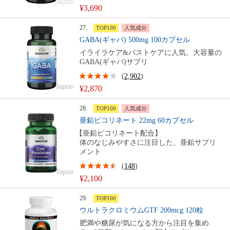
¥3,690
27.
TOP100
人気成分
GABA(ギャバ) 500mg 100カプセル
イライラケア&バストケアに人気、大容量の
GABA(ギャバ)サプリ
(
2,902
)
¥2,870
28.
TOP100
人気成分
亜鉛ピコリネート 22mg 60カプセル
【亜鉛ピコリネート配合】
体のなじみやすさに注目した、亜鉛サプリ
メント
(
148
)
¥2,100
29.
TOP100
ウルトラクロミウムGTF 200mcg 120粒
肥満や糖尿が気になる方から注目を集め