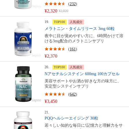
(
232
)
¥2,320
¥2,820
19.
TOP100
人気成分
メラトニン・タイムリリース 3mg 60粒
夜中に目が覚めやすい方に、6時間かけて溶
ける3mg配合のメラトニンサプリ
(
161
)
¥2,370
20.
TOP100
人気成分
Nアセチルシステイン 600mg 100カプセル
美容サポートやお酒が好きな方の味方に、
安定型システインサプリ
(
642
)
¥3,450
21.
PQQヘルシーエイジング 30粒
若々しい知的な毎日に!記憶力と理解力をサ