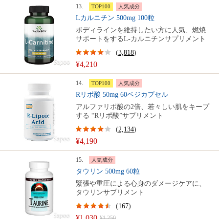
13.
TOP100
人気成分
Lカルニチン 500mg 100粒
ボディラインを維持したい方に人気、燃焼
サポートをするL-カルニチンサプリメント
(
3,818
)
¥4,210
14.
TOP100
人気成分
Rリポ酸 50mg 60ベジカプセル
アルファリポ酸の2倍、若々しい肌をキープ
する “Rリポ酸”サプリメント
(
2,134
)
¥4,190
15.
人気成分
タウリン 500mg 60粒
緊張や重圧による心身のダメージケアに、
タウリンサプリメント
(
167
)
¥1,030
¥1,250