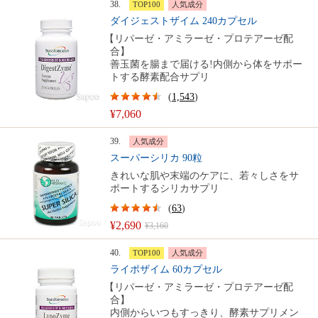
38.
TOP100
人気成分
ダイジェストザイム 240カプセル
【リパーゼ・アミラーゼ・プロテアーゼ配
合】
善玉菌を腸まで届ける!内側から体をサポー
トする酵素配合サプリ
(
1,543
)
¥7,060
39.
人気成分
スーパーシリカ 90粒
きれいな肌や末端のケアに、若々しさをサ
ポートするシリカサプリ
(
63
)
¥2,690
¥3,160
40.
TOP100
人気成分
ライポザイム 60カプセル
【リパーゼ・アミラーゼ・プロテアーゼ配
合】
内側からいつもすっきり、酵素サプリメン