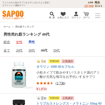
商品
4,096
アメリカの人気のサプリをロサンゼルスより直送！
サプリメント通販サプー
237,918
口コミ
検 索
お気に入り
ログイン
カート
ホーム
売れ筋ランキング
男性売れ筋ランキング 40代
総合
女性
男性
全て
20代
30代
40代
50代
TOP100
人気成分
タウリン 1000 60カプセル
小粒タイプで飲みやすい!スタミナ源のアミ
ノ酸が元気な毎日をお手伝いするサプリ
(
2,736
)
¥1,850
TOP100
人気成分
トリプルストレングス・メラトニン 10mg 60