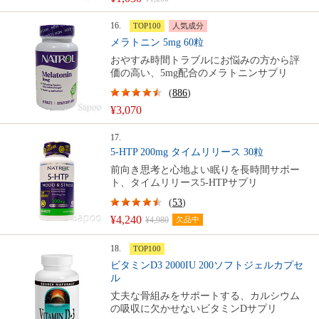
16.
TOP100
人気成分
メラトニン 5mg 60粒
おやすみ時間トラブルにお悩みの方から評
価の高い、5mg配合のメラトニンサプリ
(
886
)
¥3,070
17.
5-HTP 200mg タイムリリース 30粒
前向き思考と心地よい眠りを長時間サポー
ト、タイムリリース5-HTPサプリ
(
53
)
¥4,240
¥4,980
欠品中
18.
TOP100
ビタミンD3 2000IU 200ソフトジェルカプセ
ル
丈夫な骨組みをサポートする、カルシウム
の吸収に欠かせないビタミンDサプリ