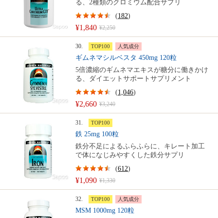
る、2種類のクロミウム配合サプリ
(
182
)
¥1,840
¥2,250
30.
TOP100
人気成分
ギムネマシルベスタ 450mg 120粒
5倍濃縮のギムネマエキスが糖分に働きかけ
る、ダイエットサポートサプリメント
(
1,046
)
¥2,660
¥3,240
31.
TOP100
鉄 25mg 100粒
鉄分不足によるふらふらに、キレート加工
で体になじみやすくした鉄分サプリ
(
612
)
¥1,090
¥1,330
32.
TOP100
人気成分
MSM 1000mg 120粒