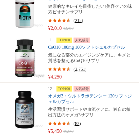
健康的なキレイを目指したい!美容ケアの味
方ビオチンサプリ
(
212
)
¥2,010
¥2,450
11.
TOP100
人気成分
CoQ10 100mg 100ソフトジェルカプセル
気になる部分のエイジングケアに、キメと
質感を整えるCoQ10サプリ
(
2,751
)
¥4,250
12.
TOP100
人気成分
オメガ3・ウルトラポテンシー 120ソフトジ
ェルカプセル
生活習慣サポートや血流ケアに、独自の抽
出方法のオメガ3サプリ
(
82
)
¥5,450
¥6,640