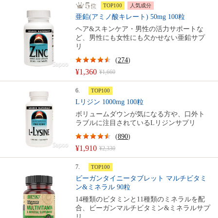
TOP100
人気成分
亜鉛(アミノ酸キレート) 50mg 100粒
ヘア&スキンケア・男性の活力サポートな
ど、男性にも女性にも欠かせない亜鉛サプ
リ
(
274
)
¥1,360
¥1,660
6.
TOP100
Lリジン 1000mg 100粒
ボリュームダウンが気になる方や、口外ト
ラブルに注目されているLリジンサプリ
(
890
)
¥1,910
¥2,330
7.
TOP100
ビーガンタイニータブレット マルチビタミ
ン&ミネラル 90粒
14種類のビタミンと11種類のミネラルを配
合、ビーガンマルチビタミン&ミネラルサプ
リ