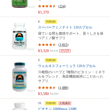
(
214
)
¥1,370
8.
TOP100
スーパーアミノナイト 120カプセル
寝ている間も燃焼サポート、若々しさを保
つアミノ酸サプリ
(
3,815
)
¥3,320
¥4,150
20%OFF
9.
TOP100
ウェルネスフォーミュラ 120カプセル
31種類のハーブと7種類のビタミン・ミネラ
ルをブレンド、免疫機能維持にこだわった
サプリ
(
1,089
)
¥3,580
¥4,360
10.
TOP100
人気成分
ビオチン 10000mcg 120粒