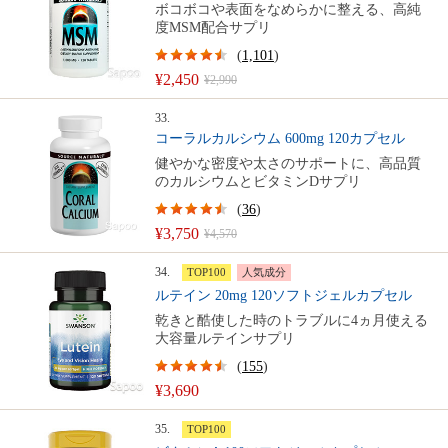
ボコボコや表面をなめらかに整える、高純
度MSM配合サプリ
(
1,101
)
¥2,450
¥2,990
33.
コーラルカルシウム 600mg 120カプセル
健やかな密度や太さのサポートに、高品質
のカルシウムとビタミンDサプリ
(
36
)
¥3,750
¥4,570
34.
TOP100
人気成分
ルテイン 20mg 120ソフトジェルカプセル
乾きと酷使した時のトラブルに4ヵ月使える
大容量ルテインサプリ
(
155
)
¥3,690
35.
TOP100