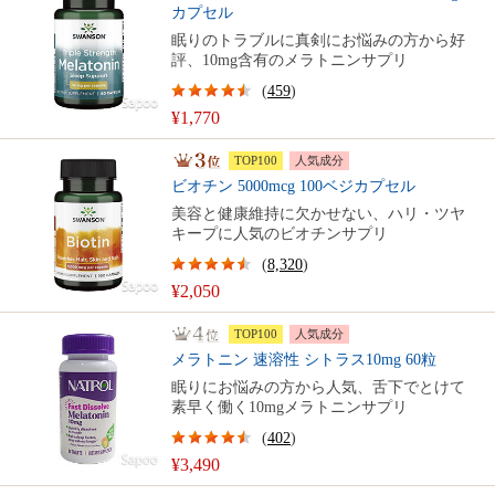
カプセル
眠りのトラブルに真剣にお悩みの方から好
評、10mg含有のメラトニンサプリ
(
459
)
¥1,770
TOP100
人気成分
ビオチン 5000mcg 100ベジカプセル
美容と健康維持に欠かせない、ハリ・ツヤ
キープに人気のビオチンサプリ
(
8,320
)
¥2,050
TOP100
人気成分
メラトニン 速溶性 シトラス10mg 60粒
眠りにお悩みの方から人気、舌下でとけて
素早く働く10mgメラトニンサプリ
(
402
)
¥3,490