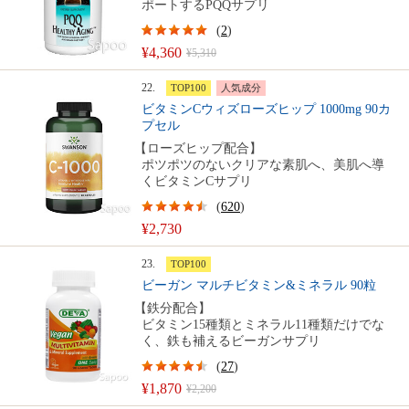
ポートするPQQサプリ
(
2
)
¥4,360
¥5,310
22.
TOP100
人気成分
ビタミンCウィズローズヒップ 1000mg 90カ
プセル
【ローズヒップ配合】
ポツポツのないクリアな素肌へ、美肌へ導
くビタミンCサプリ
(
620
)
¥2,730
23.
TOP100
ビーガン マルチビタミン&ミネラル 90粒
【鉄分配合】
ビタミン15種類とミネラル11種類だけでな
く、鉄も補えるビーガンサプリ
(
27
)
¥1,870
¥2,200