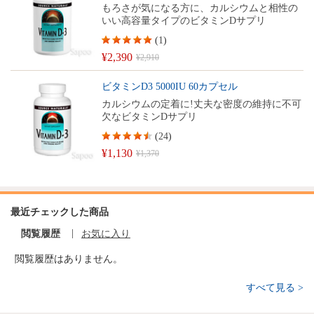
もろさが気になる方に、カルシウムと相性の
いい高容量タイプのビタミンDサプリ
(
1
)
¥2,390
¥2,910
ビタミンD3 5000IU 60カプセル
カルシウムの定着に!丈夫な密度の維持に不可
欠なビタミンDサプリ
(
24
)
¥1,130
¥1,370
最近チェックした商品
閲覧履歴
お気に入り
閲覧履歴はありません。
すべて見る >