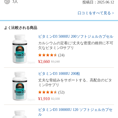
3
人
投稿日：2025.06.12
口コミをすべて見る >
よく比較される商品
ビタミンD3 5000IU 200ソフトジェルカプセル
カルシウムの定着に!丈夫な密度の維持に不可
欠なビタミンDサプリ
(
24
)
¥2,660
¥3,240
ビタミンD3 1000IU 200粒
丈夫な骨組みをサポートする、高配合のビタ
ミンDサプリ
(
52
)
¥1,910
¥2,330
ビタミンD3 10000IU 120 ソフトジェルカプセ
ル