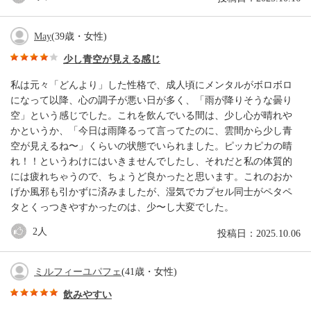
May
(39歳・女性)
少し青空が見える感じ
私は元々「どんより」した性格で、成人頃にメンタルがボロボロ
になって以降、心の調子が悪い日が多く、「雨が降りそうな曇り
空」という感じでした。これを飲んでいる間は、少し心が晴れや
かというか、「今日は雨降るって言ってたのに、雲間から少し青
空が見えるね〜」くらいの状態でいられました。ピッカピカの晴
れ！！というわけにはいきませんでしたし、それだと私の体質的
には疲れちゃうので、ちょうど良かったと思います。これのおか
げか風邪も引かずに済みましたが、湿気でカプセル同士がペタペ
タとくっつきやすかったのは、少〜し大変でした。
2
人
投稿日：2025.10.06
ミルフィーユパフェ
(41歳・女性)
飲みやすい