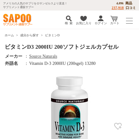
商品
4,096
アメリカの人気のサプリをロサンゼルスより直送！
サプリメント通販サプー
237,918
口コミ
検 索
お気に入り
ログイン
カート
ホーム
成分から探す
ビタミンD
ビタミンD3 2000IU 200ソフトジェルカプセル
メーカー
：
Source Naturals
外語名
：
Vitamin D-3 2000IU (200sgel) 13280