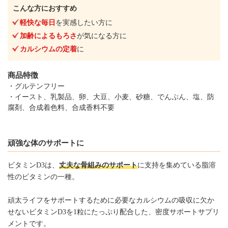
こんな方におすすめ
軽快な毎日
を実感したい方に
加齢によるもろさ
が気になる方に
カルシウムの定着
に
商品特徴
・グルテンフリー
・イースト、乳製品、卵、大豆、小麦、砂糖、でんぷん、塩、防
腐剤、合成着色料、合成香料不要
頑強な体のサポートに
ビタミンD3は、
丈夫な骨組みのサポート
に支持を集めている脂溶
性のビタミンの一種。
頑太ライフをサポートするために必要なカルシウムの吸収に欠か
せないビタミンD3を1粒にたっぷり配合した、密度サポートサプリ
メントです。