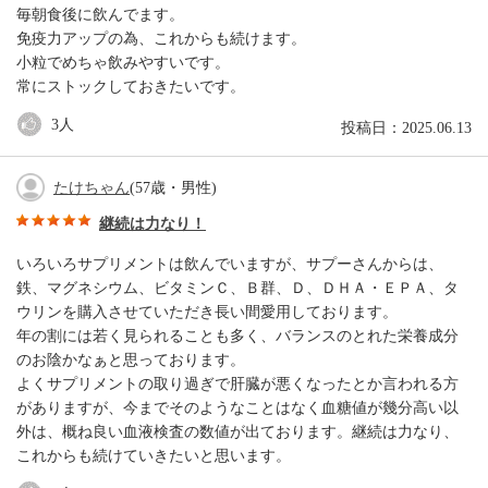
毎朝食後に飲んでます。
免疫力アップの為、これからも続けます。
小粒でめちゃ飲みやすいです。
常にストックしておきたいです。
3
人
投稿日：2025.06.13
たけちゃん
(57歳・男性)
継続は力なり！
いろいろサプリメントは飲んでいますが、サプーさんからは、
鉄、マグネシウム、ビタミンＣ、Ｂ群、Ｄ、ＤＨＡ・ＥＰＡ、タ
ウリンを購入させていただき長い間愛用しております。
年の割には若く見られることも多く、バランスのとれた栄養成分
のお陰かなぁと思っております。
よくサプリメントの取り過ぎで肝臓が悪くなったとか言われる方
がありますが、今までそのようなことはなく血糖値が幾分高い以
外は、概ね良い血液検査の数値が出ております。継続は力なり、
これからも続けていきたいと思います。