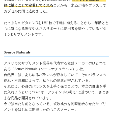
緒に補うことで定着してくれる
ことから、米ぬか油をプラスして
カプセルに閉じ込めました。
たっぷりのビタミンDを1日1粒で手軽に補えることから、年齢とと
もに気になる密度や太さのサポートに愛用者を増やしているビタ
ミンDサプリメントです。
Source Naturals
アメリカのサプリメント業界を代表する老舗メーカーのひとつで
ある「Source Naturals（ソースナチュラルズ）」社。
自然界には、あらゆるバランスが存在していて、そのバランスの
崩れ・不調和によって、私たちの健康が害されている。
それゆえ、心身のバランスを上手く保つことで、本当の健康を手
に入れようという“バイオ・アラインドの考え”に基づいて、さまざ
まな商品が開発されています。
今では当たり前となっている、複数成分を同時配合させたサプリ
メントをはじめに開発したのもこのメーカー。