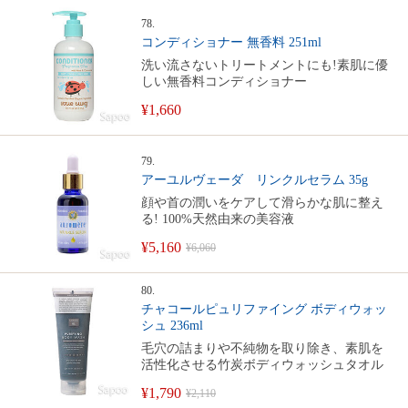
78.
コンディショナー 無香料 251ml
洗い流さないトリートメントにも!素肌に優
しい無香料コンディショナー
¥1,660
79.
アーユルヴェーダ リンクルセラム 35g
顔や首の潤いをケアして滑らかな肌に整え
る! 100%天然由来の美容液
¥5,160
¥6,060
80.
チャコールピュリファイング ボディウォッ
シュ 236ml
毛穴の詰まりや不純物を取り除き、素肌を
活性化させる竹炭ボディウォッシュタオル
¥1,790
¥2,110