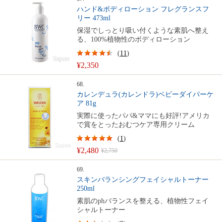
ハンド&ボディローション フレグランスフ
リー 473ml
保湿でしっとり吸い付くような素肌へ整え
る、100%植物性のボディローション
(
11
)
¥2,350
68.
カレンデュラ(カレンドラ)ベビーダイパーケ
ア 81g
実際に使ったパパ&ママにも好評!アメリカ
で賞をとったおむつケア専用クリーム
(
1
)
¥2,480
¥2,750
69.
スキンバランシングフェイシャルトーナー
250ml
素肌のphバランスを整える、植物性フェイ
シャルトーナー