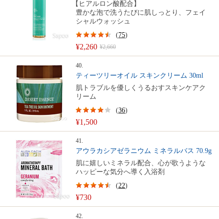
【ヒアルロン酸配合】
豊かな泡で洗うたびに肌しっとり、フェイ
シャルウォッシュ
(
75
)
¥2,260
¥2,660
40.
ティーツリーオイル スキンクリーム 30ml
肌トラブルを優しくうるおすスキンケアク
リーム
(
36
)
¥1,500
41.
アウラカシアゼラニウム ミネラルバス 70.9g
肌に嬉しいミネラル配合、心が歌うような
ハッピーな気分へ導く入浴剤
(
22
)
¥730
42.