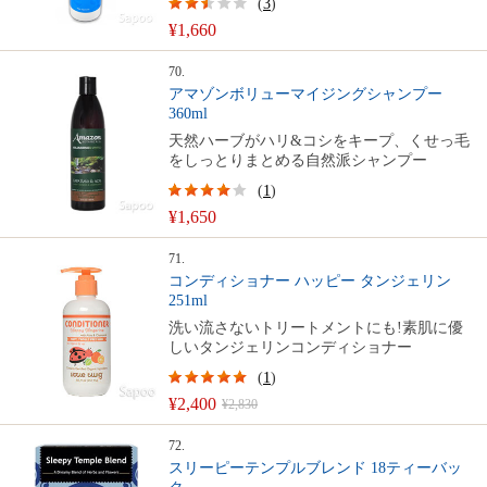
(
3
)
¥1,660
70.
アマゾンボリューマイジングシャンプー
360ml
天然ハーブがハリ&コシをキープ、くせっ毛
をしっとりまとめる自然派シャンプー
(
1
)
¥1,650
71.
コンディショナー ハッピー タンジェリン
251ml
洗い流さないトリートメントにも!素肌に優
しいタンジェリンコンディショナー
(
1
)
¥2,400
¥2,830
72.
スリーピーテンプルブレンド 18ティーバッ