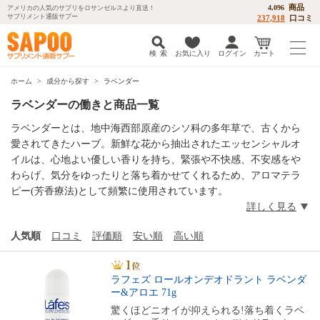
商品
4,096
アメリカの人気のサプリをロサンゼルスより直送！
サプリメント通販サプー
237,918
口コミ
検 索
お気に入り
ログイン
カート
ホーム
成分から探す
ラベンダー
ラベンダーの働きと商品一覧
ラベンダーとは、地中海西部原産のシソ科の多年草で、古くから
愛されてきたハーブ。新鮮な花から抽出されたエッセンシャルオ
イルは、心地よい優しい香りを持ち、緊張や不快感、不安感をや
わらげ、気分をゆったりと落ち着かせてくれるため、アロマテラ
ピー(芳香療法)として頻繁に使用されています。
詳しく見る
人気順
口コミ
評価順
安い順
高い順
ラフェズ ロールオンデオドラント ラベンダ
ー&アロエ 71g
驚くほどニオイが抑えられる!落ち着くラベ