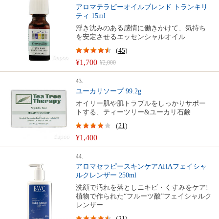
アロマテラピーオイルブレンド トランキリ
ティ 15ml
浮き沈みのある感情に働きかけて、気持ち
を安定させるエッセンシャルオイル
(
45
)
¥1,700
¥2,000
43.
ユーカリソープ 99.2g
オイリー肌や肌トラブルをしっかりサポー
トする、ティーツリー&ユーカリ石鹸
(
21
)
¥1,400
44.
アロマセラピースキンケアAHAフェイシャ
ルクレンザー 250ml
洗顔で汚れを落としニキビ・くすみをケア!
植物で作られた“フルーツ酸”フェイシャルク
レンザー
(
21
)