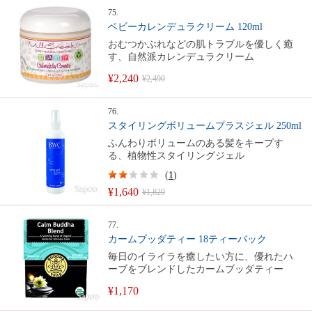
75.
ベビーカレンデュラクリーム 120ml
おむつかぶれなどの肌トラブルを優しく癒
す、自然派カレンデュラクリーム
¥2,240
¥2,490
76.
スタイリングボリュームプラスジェル 250ml
ふんわりボリュームのある髪をキープす
る、植物性スタイリングジェル
(
1
)
¥1,640
¥1,820
77.
カームブッダティー 18ティーバック
毎日のイライラを癒したい方に、優れたハ
ーブをブレンドしたカームブッダティー
¥1,170