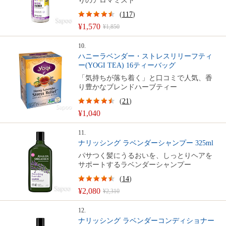
りのアロマミスト
(
117
)
¥1,570
¥1,850
10.
ハニーラベンダー・ストレスリリーフティ
ー(YOGI TEA) 16ティーバッグ
「気持ちが落ち着く」と口コミで人気、香
り豊かなブレンドハーブティー
(
21
)
¥1,040
11.
ナリッシング ラベンダーシャンプー 325ml
パサつく髪にうるおいを、しっとりヘアを
サポートするラベンダーシャンプー
(
14
)
¥2,080
¥2,310
12.
ナリッシング ラベンダーコンディショナー