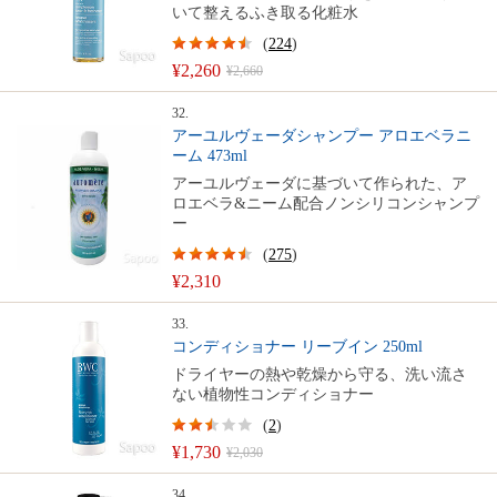
いて整えるふき取る化粧水
(
224
)
¥2,260
¥2,660
32.
アーユルヴェーダシャンプー アロエベラニ
ーム 473ml
アーユルヴェーダに基づいて作られた、ア
ロエベラ&ニーム配合ノンシリコンシャンプ
ー
(
275
)
¥2,310
33.
コンディショナー リーブイン 250ml
ドライヤーの熱や乾燥から守る、洗い流さ
ない植物性コンディショナー
(
2
)
¥1,730
¥2,030
34.