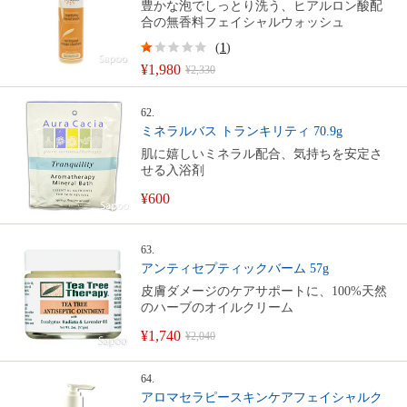
豊かな泡でしっとり洗う、ヒアルロン酸配
合の無香料フェイシャルウォッシュ
(
1
)
¥1,980
¥2,330
62.
ミネラルバス トランキリティ 70.9g
肌に嬉しいミネラル配合、気持ちを安定さ
せる入浴剤
¥600
63.
アンティセプティックバーム 57g
皮膚ダメージのケアサポートに、100%天然
のハーブのオイルクリーム
¥1,740
¥2,040
64.
アロマセラピースキンケアフェイシャルク