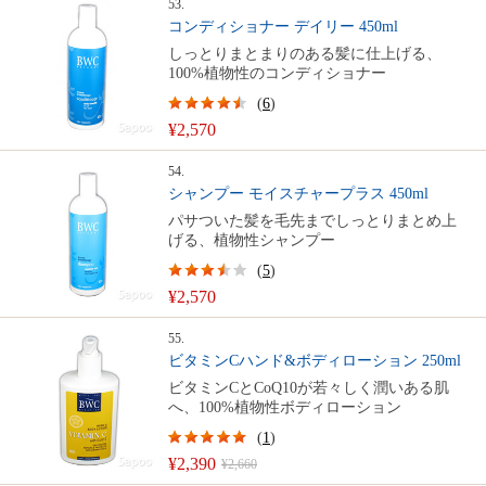
53.
コンディショナー デイリー 450ml
しっとりまとまりのある髪に仕上げる、
100%植物性のコンディショナー
(
6
)
¥2,570
54.
シャンプー モイスチャープラス 450ml
パサついた髪を毛先までしっとりまとめ上
げる、植物性シャンプー
(
5
)
¥2,570
55.
ビタミンCハンド&ボディローション 250ml
ビタミンCとCoQ10が若々しく潤いある肌
へ、100%植物性ボディローション
(
1
)
¥2,390
¥2,660