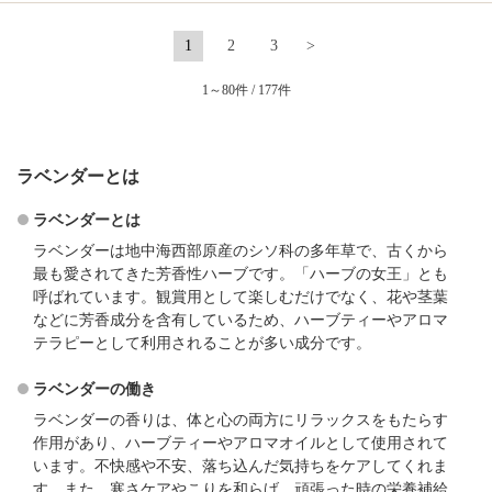
1
2
3
>
1～80件 / 177件
ラベンダーとは
ラベンダーとは
ラベンダーは地中海西部原産のシソ科の多年草で、古くから
最も愛されてきた芳香性ハーブです。「ハーブの女王」とも
呼ばれています。観賞用として楽しむだけでなく、花や茎葉
などに芳香成分を含有しているため、ハーブティーやアロマ
テラピーとして利用されることが多い成分です。
ラベンダーの働き
ラベンダーの香りは、体と心の両方にリラックスをもたらす
作用があり、ハーブティーやアロマオイルとして使用されて
います。不快感や不安、落ち込んだ気持ちをケアしてくれま
す。また、寒さケアやこりを和らげ、頑張った時の栄養補給