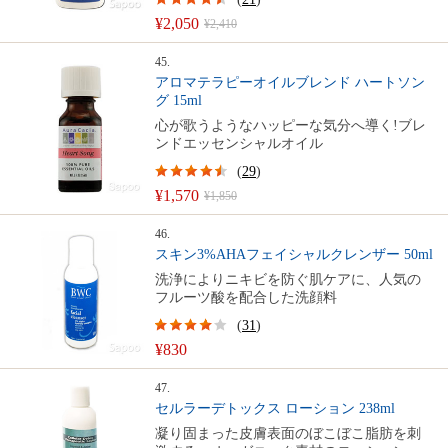
¥2,050
¥2,410
45.
アロマテラピーオイルブレンド ハートソン
グ 15ml
心が歌うようなハッピーな気分へ導く!ブレ
ンドエッセンシャルオイル
(
29
)
¥1,570
¥1,850
46.
スキン3%AHAフェイシャルクレンザー 50ml
洗浄によりニキビを防ぐ肌ケアに、人気の
フルーツ酸を配合した洗顔料
(
31
)
¥830
47.
セルラーデトックス ローション 238ml
凝り固まった皮膚表面のぼこぼこ脂肪を刺