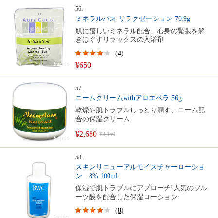
56.
ミネラルバス リラクゼーション 70.9g
肌に嬉しいミネラル配合、心身の緊張を解
きほぐすリラックスの入浴剤
(
4
)
¥650
57.
ニームクリームwithアロエベラ 56g
乾燥や肌トラブルしっとり潤す、ニーム配
合の保湿クリーム
¥2,680
¥3,150
58.
スキンリニューアルモイスチャーローショ
ン 8% 100ml
保湿で肌トラブルにアプローチ!人気のフル
ーツ酸を配合した保湿ローション
(
8
)