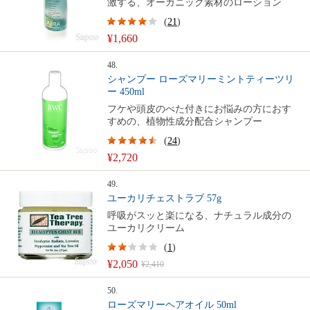
激する、オーガニック素材のローション
(
21
)
¥1,660
48.
シャンプー ローズマリーミントティーツリ
ー 450ml
フケや頭皮のべた付きにお悩みの方におす
すめの、植物性成分配合シャンプー
(
24
)
¥2,720
49.
ユーカリチェストラブ 57g
呼吸がスッと楽になる、ナチュラル成分の
ユーカリクリーム
(
1
)
¥2,050
¥2,410
50.
ローズマリーヘアオイル 50ml