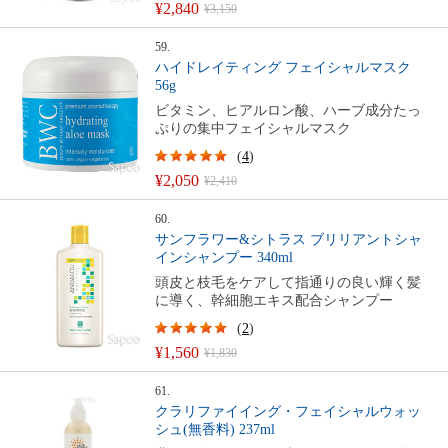
¥2,840
¥3,150
59.
ハイドレイティング フェイシャルマスク
56g
ビタミン、ヒアルロン酸、ハーブ成分たっ
ぷりの集中フェイシャルマスク
(
4
)
¥2,050
¥2,410
60.
サンフラワー&シトラス ブリリアントシャ
インシャンプー 340ml
頭皮と枝毛をケアして指通りの良い輝く髪
に導く、幹細胞エキス配合シャンプー
(
2
)
¥1,560
¥1,830
61.
クラリファイイング・フェイシャルウォッ
シュ(無香料) 237ml