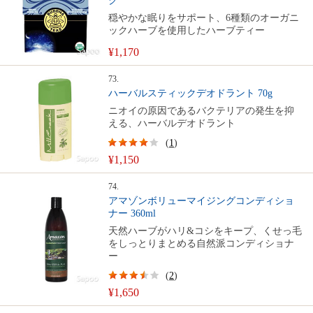
ク
穏やかな眠りをサポート、6種類のオーガニ
ックハーブを使用したハーブティー
¥1,170
73.
ハーバルスティックデオドラント 70g
ニオイの原因であるバクテリアの発生を抑
える、ハーバルデオドラント
(
1
)
¥1,150
74.
アマゾンボリューマイジングコンディショ
ナー 360ml
天然ハーブがハリ&コシをキープ、くせっ毛
をしっとりまとめる自然派コンディショナ
ー
(
2
)
¥1,650