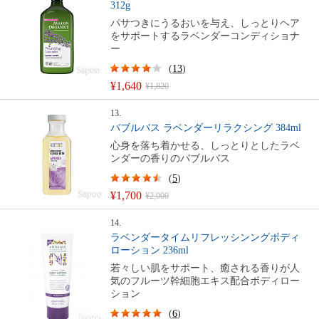
312g
パサつきにうるおいを与え、しっとりヘア
をサポートするラベンダーコンディショナ
ー
(
13
)
¥1,640
¥1,820
13.
バブルバス ラベンダーリラクシング 384ml
心身を落ち着かせる、しっとりとしたラベ
ンダーの香りのバブルバス
(
5
)
¥1,700
¥2,000
14.
ラベンダータイムリフレッシンングボディ
ローション 236ml
若々しい肌をサポート、癒される香りが人
気のフルーツ幹細胞エキス配合ボディロー
ション
(
6
)