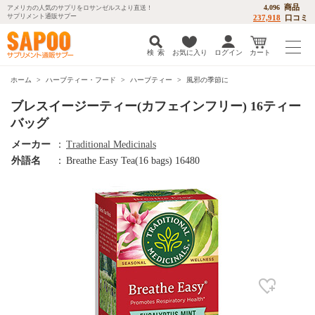
商品
4,096
アメリカの人気のサプリをロサンゼルスより直送！
サプリメント通販サプー
237,918
口コミ
検 索
お気に入り
ログイン
カート
ホーム
ハーブティー・フード
ハーブティー
風邪の季節に
ブレスイージーティー(カフェインフリー) 16ティー
バッグ
メーカー
：
Traditional Medicinals
外語名
：
Breathe Easy Tea(16 bags) 16480