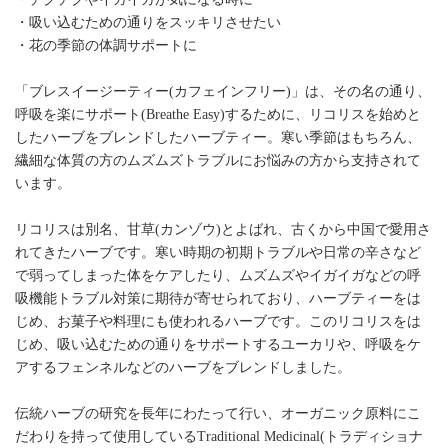
・吸い込むための通りをスッキリさせたい
・花の季節の体調サポートに
「ブレスイージーティー(カフェインフリー)」は、その名の通り、
呼吸を楽にサポート(Breathe Easy)するために、リコリスを始めと
したハーブをブレンドしたハーブティー。寒い季節はもちろん、
繊細な体質の方のムズムズトラブルにお悩みの方から支持されて
います。
リコリスは別名、甘草(カンゾウ)とよばれ、古くから中国で愛用さ
れてきたハーブです。寒い時期の初期トラブルや日常の辛さなど
で弱ってしまった体をケアしたり、ムズムズやイガイガなどの呼
吸機能トラブル対策に期待が寄せられており、ハーブティーをは
じめ、お菓子や料理にも使われるハーブです。このリコリスをは
じめ、吸い込むための通りをサポートするユーカリや、呼吸をケ
アするフェンネルなどのハーブをブレンドしました。
伝統ハーブの研究を長年にわたって行い、オーガニック原料にこ
だわりを持って使用しているTraditional Medicinal(トラディショナ