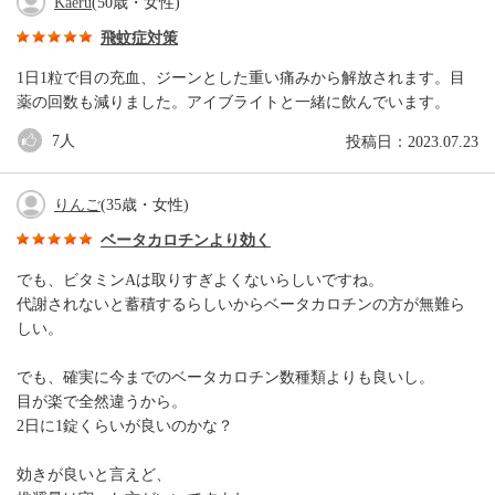
Kaeru
(50歳・女性)
飛蚊症対策
1日1粒で目の充血、ジーンとした重い痛みから解放されます。目
薬の回数も減りました。アイブライトと一緒に飲んでいます。
7
人
投稿日：2023.07.23
りんご
(35歳・女性)
ベータカロチンより効く
でも、ビタミンAは取りすぎよくないらしいですね。
代謝されないと蓄積するらしいからベータカロチンの方が無難ら
しい。
でも、確実に今までのベータカロチン数種類よりも良いし。
目が楽で全然違うから。
2日に1錠くらいが良いのかな？
効きが良いと言えど、