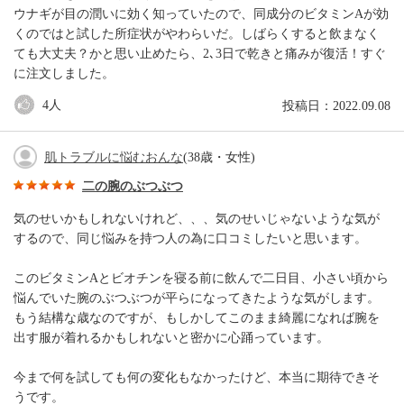
ウナギが目の潤いに効く知っていたので、同成分のビタミンAが効
くのではと試した所症状がやわらいだ。しばらくすると飲まなく
ても大丈夫？かと思い止めたら、2､3日で乾きと痛みが復活！すぐ
に注文しました。
4
人
投稿日：2022.09.08
肌トラブルに悩むおんな
(38歳・女性)
二の腕のぶつぶつ
気のせいかもしれないけれど、、、気のせいじゃないような気が
するので、同じ悩みを持つ人の為に口コミしたいと思います。
このビタミンAとビオチンを寝る前に飲んで二日目、小さい頃から
悩んでいた腕のぶつぶつが平らになってきたような気がします。
もう結構な歳なのですが、もしかしてこのまま綺麗になれば腕を
出す服が着れるかもしれないと密かに心踊っています。
今まで何を試しても何の変化もなかったけど、本当に期待できそ
うです。