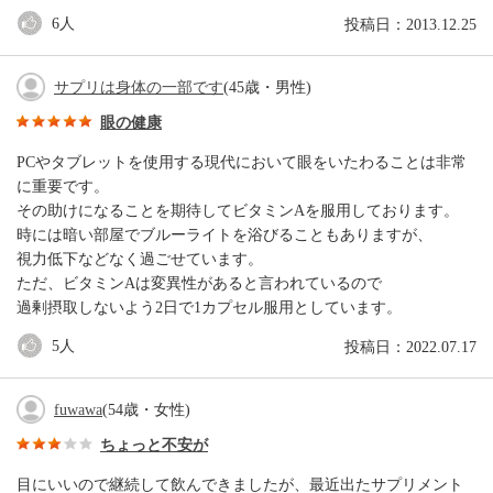
6
人
投稿日：2013.12.25
サプリは身体の一部です
(45歳・男性)
眼の健康
PCやタブレットを使用する現代において眼をいたわることは非常
に重要です。
その助けになることを期待してビタミンAを服用しております。
時には暗い部屋でブルーライトを浴びることもありますが、
視力低下などなく過ごせています。
ただ、ビタミンAは変異性があると言われているので
過剰摂取しないよう2日で1カプセル服用としています。
5
人
投稿日：2022.07.17
fuwawa
(54歳・女性)
ちょっと不安が
目にいいので継続して飲んできましたが、最近出たサプリメント