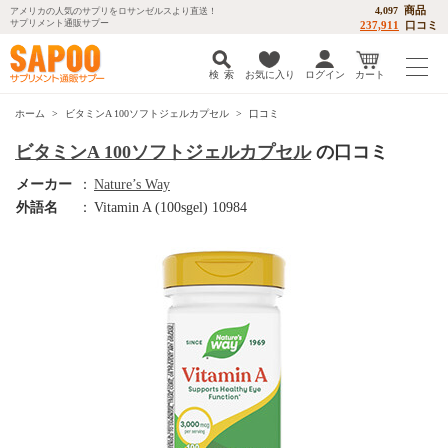
商品
4,097
アメリカの人気のサプリをロサンゼルスより直送！
サプリメント通販サプー
237,911
口コミ
検 索
お気に入り
ログイン
カート
ホーム
ビタミンA 100ソフトジェルカプセル
口コミ
ビタミンA 100ソフトジェルカプセル
の口コミ
メーカー
：
Nature’s Way
外語名
：
Vitamin A (100sgel) 10984