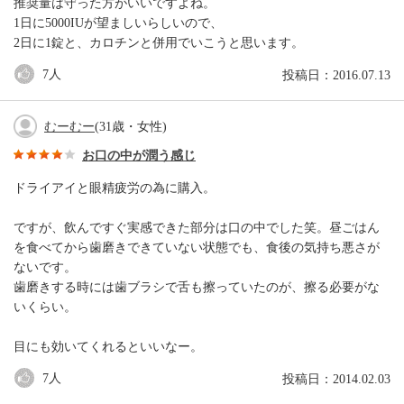
推奨量は守った方がいいですよね。
1日に5000IUが望ましいらしいので、
2日に1錠と、カロチンと併用でいこうと思います。
7
人
投稿日：2016.07.13
むーむー
(31歳・女性)
お口の中が潤う感じ
ドライアイと眼精疲労の為に購入。
ですが、飲んですぐ実感できた部分は口の中でした笑。昼ごはん
を食べてから歯磨きできていない状態でも、食後の気持ち悪さが
ないです。
歯磨きする時には歯ブラシで舌も擦っていたのが、擦る必要がな
いくらい。
目にも効いてくれるといいなー。
7
人
投稿日：2014.02.03