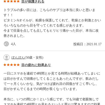
目が保護される
トラブルの多い目には、こちらのサプリは本当に良いと思いま
す！！
ビタミンAオイルが、粘膜を保護してくれて、乾燥とか刺激とかい
ろいろなものから目を守ってくれてる感じがあります。
今まで目薬を点しても点してもヒリヒリ痛かった目が、本当に改
善されました。
4
人
投稿日：2021.01.17
ぽんぽん
(50歳・女性)
目の疲れに効果あり
一日にスマホを連続で4時間とか見てる時間が結構あってしまいに
は目がかすんで頭痛がしてくることもあったんですが、飲みだし
て一ヶ月くらいかな、気がつけば疲れ目の回復がすごく早いし、
目がかすんでくるまでの時間が長くなっています。
本当に、いつの間にか！という感じです。でも50歳で老眼無しで
スマホを連続で4時間とか見れるというと周りは驚きますので効果