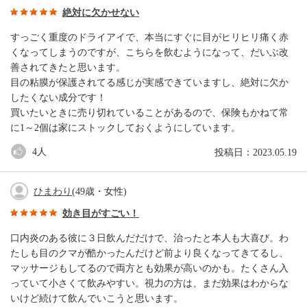
絶対に欠かせない
すっごく重度のドライアイで、本当にすぐに目がヒリヒリ痛く赤
くなってしまうのですが、こちらを飲むようになって、だいぶ改
善されてきたと思います。
目の粘膜が保護されてる感じが実感できていますし、絶対に欠か
したくない成分です！
買いたいときに売り切れていることがあるので、保険もかねて常
に1～2個は家にストックしておくようにしています。
4
人
投稿日：2023.05.19
ひまわり
(49歳・女性)
効き目がすごい！
口内炎のある彼に３日飲んだだけで、治ったと本人も大喜び。わ
たしも目のクマが酷かったんだけど前より良くなってきてるし、
マッサージもしてるので両方とも効果が高いのかも。たくさん入
っていて小さくて飲みやすい。視力の方は、まだ効果はわからな
いけど続けて飲んでいこうと思います。