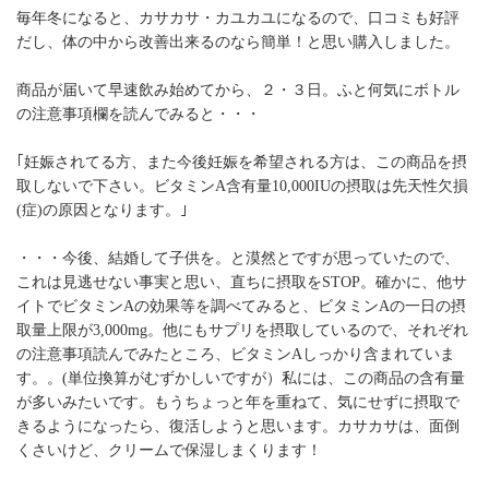
毎年冬になると、カサカサ・カユカユになるので、口コミも好評
だし、体の中から改善出来るのなら簡単！と思い購入しました。
商品が届いて早速飲み始めてから、２・３日。ふと何気にボトル
の注意事項欄を読んでみると・・・
｢妊娠されてる方、また今後妊娠を希望される方は、この商品を摂
取しないで下さい。ビタミンA含有量10,000IUの摂取は先天性欠損
(症)の原因となります。｣
・・・今後、結婚して子供を。と漠然とですが思っていたので、
これは見逃せない事実と思い、直ちに摂取をSTOP。確かに、他サ
イトでビタミンAの効果等を調べてみると、ビタミンAの一日の摂
取量上限が3,000mg。他にもサプリを摂取しているので、それぞれ
の注意事項読んでみたところ、ビタミンAしっかり含まれていま
す。。(単位換算がむずかしいですが）私には、この商品の含有量
が多いみたいです。もうちょっと年を重ねて、気にせずに摂取で
きるようになったら、復活しようと思います。カサカサは、面倒
くさいけど、クリームで保湿しまくります！