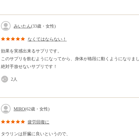
みいたん
(33歳・女性)
なくてはならない！
効果を実感出来るサプリです。
このサプリを飲むようになってから、身体が格段に動くようになりま
絶対手放せないサプリです！
2
人
MIRO
(62歳・女性)
疲労回復に
タウリンは肝臓に良いというので、