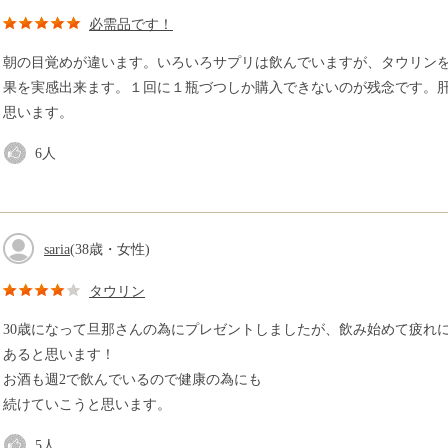
必需品です！
朝の目覚めが違います。いろいろサプリは飲んでいますが、タウリン
果を実感出来ます。１回に１瓶づつしか購入できないのが残念です。
思います。
6
人
saria
(38歳・女性)
タウリン
30歳になって旦那さんの為にプレゼントしましたが、飲み始めて疲れ
あると思います！
お酒も週2で飲んでいるので健康の為にも
続けていこうと思います。
5
人