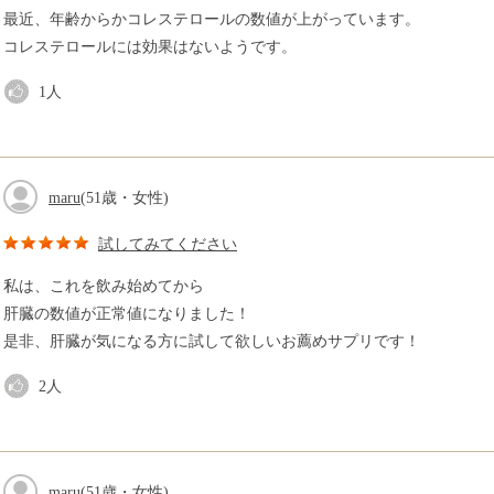
最近、年齢からかコレステロールの数値が上がっています。
コレステロールには効果はないようです。
1
人
maru
(51歳・女性)
試してみてください
私は、これを飲み始めてから
肝臓の数値が正常値になりました！
是非、肝臓が気になる方に試して欲しいお薦めサプリです！
2
人
maru
(51歳・女性)