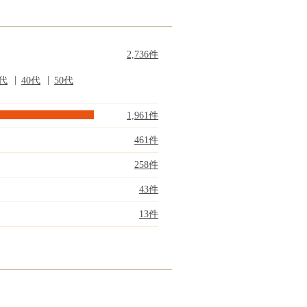
2,736件
0代
40代
50代
1,961件
461件
258件
43件
13件