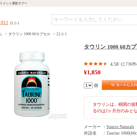
リメント通販サプー
,911
口コミ
ム
タウリン 1000 60カプセル
口コミ
タウリン 1000 60カ
4.58
(2,73
¥1,850
個
タウリンは、税関の規
るのは2ヶ月分のみと
メーカー
：
Source Naturals
外語名
：
Taurine 1000(60