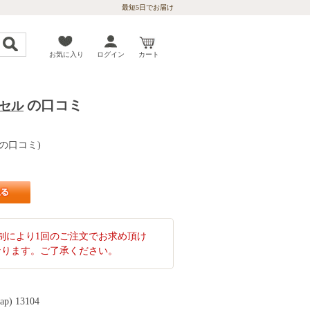
最短5日でお届け
お気に入り
ログイン
カート
の口コミ
プセル
6件の口コミ)
制により1回のご注文でお求め頂け
なります。ご了承ください。
cap) 13104