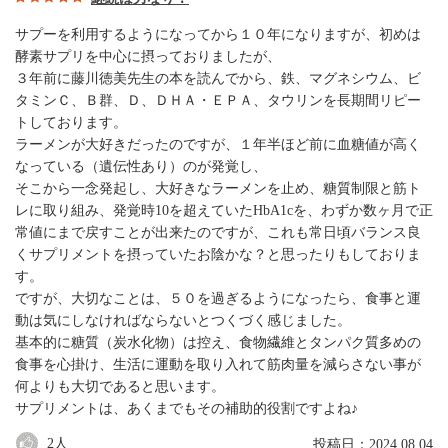
サプーを利用するようになってから１０年になりますが、初めは
酵素サプリを中心に摂っておりましたが、
３年前に藤川徳美先生の本を読んでから、鉄、マグネシウム、ビ
タミンＣ、Ｂ群、Ｄ、ＤＨＡ・ＥＰＡ、タウリンを長期間リピー
トしております。
ラーメンが大好きだったのですが、１年半ほど前に血糖値が高く
なっている（遺伝性あり）のが発覚し、
そこから一念発起し、大好きなラーメンを止め、糖質制限と筋ト
レに取り組み、発覚時10を超えていたHbA1cを、わずか数ヶ月で正
常値にまで戻すことが出来たのですが、これも常日頃バランス良
くサプリメントを摂っていたお陰かな？と思ったりもしておりま
す。
ですが、大切なことは、５０を過ぎるようになったら、食事と運
動は気にしなければならないとつくづく感じました。
基本的に糖質（炭水化物）は控え、食物繊維とタンパク質多めの
食事を心掛け、生活に運動を取り入れて筋肉量を減らさない事が
何よりも大切であると思います。
サプリメントは、あくまでもその補助的役割ですよね♪
2
人
投稿日：2024.08.04