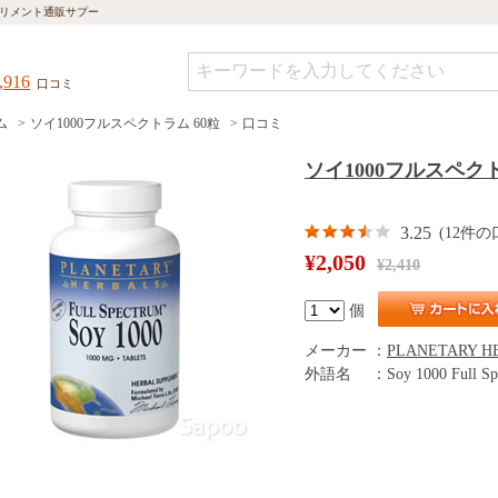
リメント通販サプー
,916
口コミ
ム
ソイ1000フルスペクトラム 60粒
口コミ
ソイ1000フルスペクト
3.25
(12件の
¥2,050
¥2,410
個
メーカー
：
PLANETARY H
外語名
：
Soy 1000 Full Sp