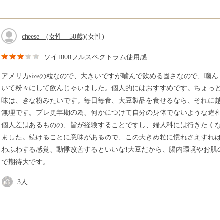
cheese (女性 50歳)
(女性)
ソイ1000フルスペクトラム使用感
アメリカsizeの粒なので、大きいですが噛んで飲める固さなので、噛
いて粉々にして飲んじゃいました。個人的にはおすすめです。ちょっと私
味は、きな粉みたいです。毎日毎食、大豆製品を食せるなら、それに
無理です。プレ更年期の為、何かにつけて自分の身体でないような違
個人差はあるものの、皆が経験することですし、婦人科には行きたく
ました。続けることに意味があるので、この大きめ粒に慣れさえすれ
わふわする感覚、動悸改善するといいな❗大豆だから、腸内環境やお肌
で期待大です。
3
人