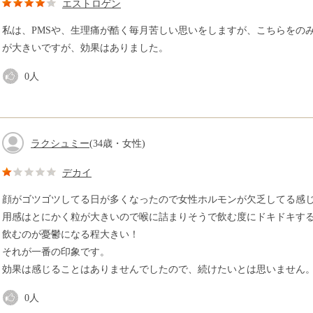
エストロゲン
私は、PMSや、生理痛が酷く毎月苦しい思いをしますが、こちらをの
が大きいですが、効果はありました。
0
人
ラクシュミー
(34歳・女性)
デカイ
顔がゴツゴツしてる日が多くなったので女性ホルモンが欠乏してる感
用感はとにかく粒が大きいので喉に詰まりそうで飲む度にドキドキす
飲むのが憂鬱になる程大きい！
それが一番の印象です。
効果は感じることはありませんでしたので、続けたいとは思いません
0
人