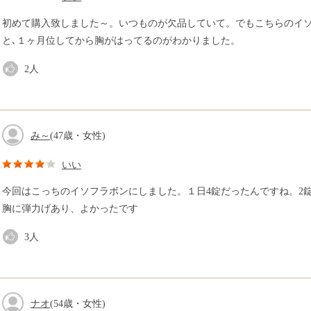
初めて購入致しました～。いつものが欠品していて。でもこちらのイ
と､１ヶ月位してから胸がはってるのがわかりました。
2
人
み～
(47歳・女性)
いい
今回はこっちのイソフラボンにしました。１日4錠だったんですね。2
胸に弾力げあり、よかったです
3
人
ナオ
(54歳・女性)