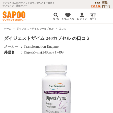
商品
4,096
アメリカの人気のサプリをロサンゼルスより直送！
サプリメント通販サプー
237,916
口コミ
検 索
お気に入り
ログイン
カート
ホーム
ダイジェストザイム 240カプセル
口コミ
ダイジェストザイム 240カプセル
の口コミ
メーカー
：
Transformation Enzyme
外語名
：
DigestZyme(240cap) 17499