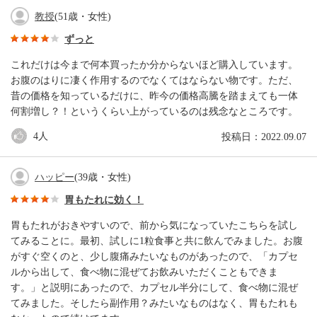
教授
(51歳・女性)
ずっと
これだけは今まで何本買ったか分からないほど購入しています。
お腹のはりに凄く作用するのでなくてはならない物です。ただ、
昔の価格を知っているだけに、昨今の価格高騰を踏まえても一体
何割増し？！というくらい上がっているのは残念なところです。
4
人
投稿日：2022.09.07
ハッピー
(39歳・女性)
胃もたれに効く！
胃もたれがおきやすいので、前から気になっていたこちらを試し
てみることに。最初、試しに1粒食事と共に飲んでみました。お腹
がすぐ空くのと、少し腹痛みたいなものがあったので、「カプセ
ルから出して、食べ物に混ぜてお飲みいただくこともできま
す。」と説明にあったので、カプセル半分にして、食べ物に混ぜ
てみました。そしたら副作用？みたいなものはなく、胃もたれも