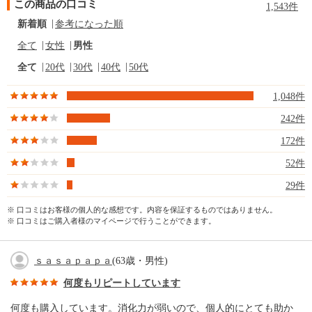
この商品の口コミ
1,543件
新着順
参考になった順
全て
女性
男性
全て
20代
30代
40代
50代
1,048件
242件
172件
52件
29件
※ 口コミはお客様の個人的な感想です。内容を保証するものではありません。
※ 口コミはご購入者様のマイページで行うことができます。
ｓａｓａｐａｐａ
(63歳・男性)
何度もリピートしています
何度も購入しています。消化力が弱いので、個人的にとても助か