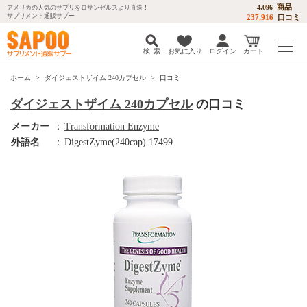
商品
4,096
アメリカの人気のサプリをロサンゼルスより直送！
サプリメント通販サプー
237,916
口コミ
検 索
お気に入り
ログイン
カート
ホーム
ダイジェストザイム 240カプセル
口コミ
ダイジェストザイム 240カプセル
の口コミ
メーカー
：
Transformation Enzyme
外語名
：
DigestZyme(240cap) 17499