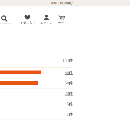
最短5日でお届け
お気に入り
ログイン
カート
144件
55件
54件
28件
6件
1件