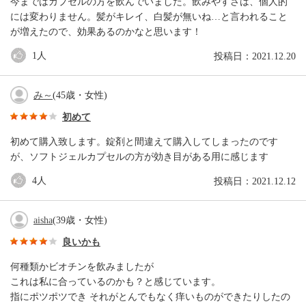
今まではカプセルの方を飲んでいました。飲みやすさは、個人的
には変わりません。髪がキレイ、白髪が無いね…と言われること
が増えたので、効果あるのかなと思います！
1
人
投稿日：2021.12.20
み～
(45歳・女性)
初めて
初めて購入致します。錠剤と間違えて購入してしまったのです
が、ソフトジェルカプセルの方が効き目がある用に感じます
4
人
投稿日：2021.12.12
aisha
(39歳・女性)
良いかも
何種類かビオチンを飲みましたが
これは私に合っているのかも？と感じています。
指にポツポツでき それがとんでもなく痒いものができたりしたの