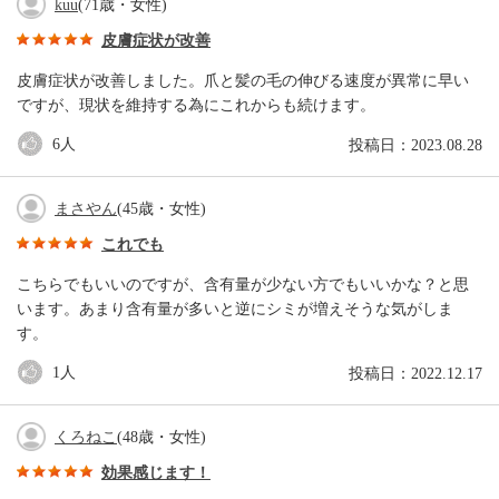
kuu
(71歳・女性)
皮膚症状が改善
皮膚症状が改善しました。爪と髪の毛の伸びる速度が異常に早い
ですが、現状を維持する為にこれからも続けます。
6
人
投稿日：2023.08.28
まさやん
(45歳・女性)
これでも
こちらでもいいのですが、含有量が少ない方でもいいかな？と思
います。あまり含有量が多いと逆にシミが増えそうな気がしま
す。
1
人
投稿日：2022.12.17
くろねこ
(48歳・女性)
効果感じます！