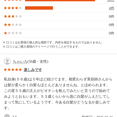
4件
0件
0件
0件
※ 口コミはお客様の個人的な感想です。内容を保証するものではありません。
※ 口コミはご購入者様のマイページで行うことができます。
ちゃいろ
(56歳・女性)
楽しみです
私自身(５６歳)は５年ほど続けてます。相変わらず美容師さんから
は髪が柔らかく白髪もほとんどありませんね、とほめられます。
この度５５歳の主人がビオチンを飲んでみたいと言うので始めて
みようとおもいます。５３歳くらいから急に白髪がふえだしてし
まって気にしているようです。今ある白髪がどうなるか楽しみで
す。