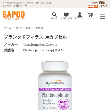
商品
4,096
アメリカの人気のサプリをロサンゼルスより直送！
サプリメント通販サプー
237,918
口コミ
検 索
お気に入り
ログイン
カート
ホーム
成分から探す
乳酸菌
プランタドフィラス 30カプセル
メーカー
：
Transformation Enzyme
外語名
：
Plantadophilus(30cap) 00424