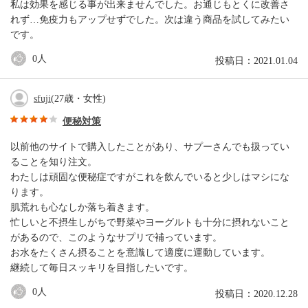
私は効果を感じる事が出来ませんでした。お通じもとくに改善さ
れず…免疫力もアップせずでした。次は違う商品を試してみたい
です。
0
人
投稿日：2021.01.04
sfuji
(27歳・女性)
便秘対策
以前他のサイトで購入したことがあり、サプーさんでも扱ってい
ることを知り注文。
わたしは頑固な便秘症ですがこれを飲んでいると少しはマシにな
ります。
肌荒れも心なしか落ち着きます。
忙しいと不摂生しがちで野菜やヨーグルトも十分に摂れないこと
があるので、このようなサプリで補っています。
お水をたくさん摂ることを意識して適度に運動しています。
継続して毎日スッキリを目指したいです。
0
人
投稿日：2020.12.28