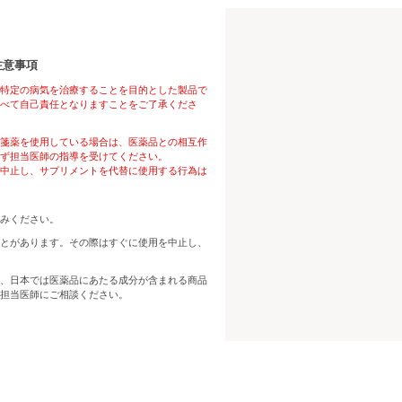
注意事項
特定の病気を治療することを目的とした製品で
べて自己責任となりますことをご了承くださ
箋薬を使用している場合は、医薬品との相互作
ず担当医師の指導を受けてください。
中止し、サプリメントを代替に使用する行為は
みください。
とがあります。その際はすぐに使用を中止し、
、日本では医薬品にあたる成分が含まれる商品
担当医師にご相談ください。