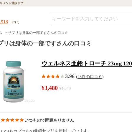
リメント通販サプー
,918
口コミ
ム
サプリは身体の一部ですさんの口コミ
プリは身体の一部ですさんの口コミ
ウェルネス亜鉛トローチ 23mg 12
3.96
(
23件の口コミ
)
¥3,480
¥4,240
いつもので問題ありません
いつもカプセルの亜鉛サプリを使用しています。