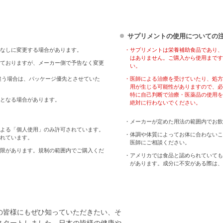
サプリメントの使用についての
なしに変更する場合があります。
・サプリメントは栄養補助食品であり、
はありません。ご購入から使用まです
ておりますが、メーカー側で予告なく変更
い。
違う場合は、パッケージ優先とさせていた
・医師による治療を受けていたり、処方
用が生じる可能性がありますので、必
特に自己判断で治療・医薬品の使用を
となる場合があります。
絶対に行わないでください。
・メーカーが定めた用法の範囲内でお飲
よる「個人使用」のみ許可されています。
・体調や体質によってお体に合わないこ
れています。
医師にご相談ください。
限があります。規制の範囲内でご購入くだ
・アメリカでは食品と認められていても
があります。成分に不安がある際は、
の皆様にもぜひ知っていただきたい、そ