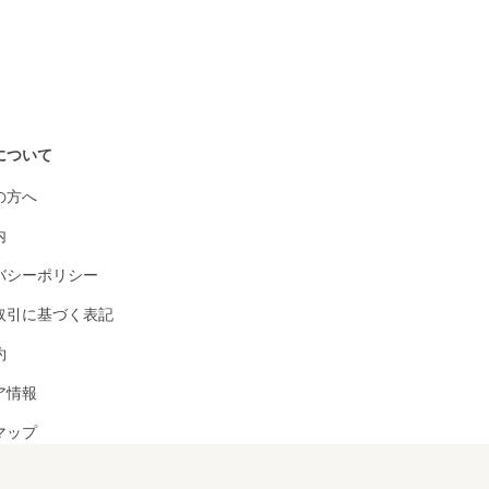
について
の方へ
内
バシーポリシー
取引に基づく表記
約
ア情報
マップ