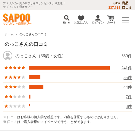
商品
4,096
アメリカの人気のサプリをロサンゼルスより直送！
サプリメント通販サプー
237,918
口コミ
検 索
お気に入り
ログイン
カート
ホーム
のっこさんの口コミ
のっこさんの口コミ
のっこさん（36歳・女性）
330件
241件
35件
44件
7件
3件
※ 口コミはお客様の個人的な感想です。内容を保証するものではありません。
※ 口コミはご購入者様のマイページで行うことができます。