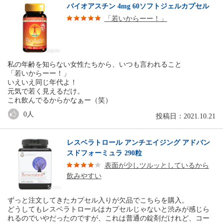
バイオアスチン 4mg 60ソフトジェルカプセル
「若いからーー！」
私の年齢を知らない女性たちから、いつも言われること
「若いからーー！」
いえいえ同じ年代よ！
元気で若く見えるだけ。
これ飲んでるからかなぁー（笑）
0
人
投稿日：2021.10.21
レスベラトロール アンチエイジング アドバン
スドフォーミュラ 290粒
表面が少しツルッとしているから
飲みやすい
ずっと注文してきたカプセル入りが欠品でこちらを購入。
どうしてもレスベラトロールはカプセルじゃないと渋みが感じら
れるのでいやだったのですが、これは普通の錠剤だけれど、コー