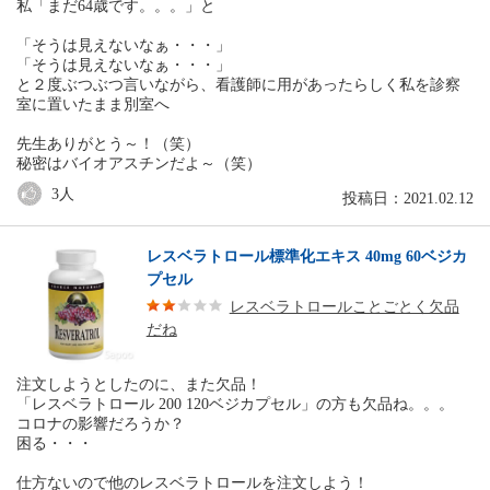
私「まだ64歳です。。。」と
「そうは見えないなぁ・・・」
「そうは見えないなぁ・・・」
と２度ぶつぶつ言いながら、看護師に用があったらしく私を診察
室に置いたまま別室へ
先生ありがとう～！（笑）
秘密はバイオアスチンだよ～（笑）
3
人
投稿日：2021.02.12
レスベラトロール標準化エキス 40mg 60ベジカ
プセル
レスベラトロールことごとく欠品
だね
注文しようとしたのに、また欠品！
「レスベラトロール 200 120ベジカプセル」の方も欠品ね。。。
コロナの影響だろうか？
困る・・・
仕方ないので他のレスベラトロールを注文しよう！