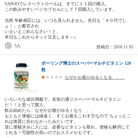
SAPOOでレスベラトロールは、すでに１１回の購入。
この飲みやすいベジカプセルにして７回購入しています。
当然 年齢相応には、いつも見られません。先日も「４０代でし
ょ！」と断言され
いえいえごめんなさい！と。
本日もこれからネット注文します～♪
5
人
投稿日：2018.11.05
ポーリング博士のスーパーマルチビタミン 120
粒
なぜかお腹がゆるくなる。。。
いろいろな成分満載で、名前の通りスーパーマルチビタミン
だ！！と思って購入。
飲み始めたら、なぜかお腹がゆるくなり、、、
もともと便秘には縁遠く、すぐお腹をこわす方なので ちょっとこ
れは体質に合わなかったみたいです。
逆に便秘ぎみに人には、必要なビタミンも取れ、便秘も解消して
くれる！可能性が高いのでおススメかもです。