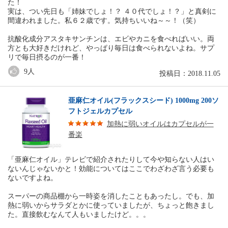
た！
実は、つい先日も「姉妹でしょ！？ ４０代でしょ！？」と真剣に
間違われました。私６２歳です。気持ちいいね～～！（笑）
抗酸化成分アスタキサンチンは、エビやカニを食べればいい。両
方とも大好きだけれど、やっぱり毎日は食べられないよね。サプ
リで毎日摂るのが一番！
9
人
投稿日：2018.11.05
亜麻仁オイル(フラックスシード) 1000mg 200ソ
フトジェルカプセル
加熱に弱いオイルはカプセルが一
番楽
「亜麻仁オイル」テレビで紹介されたりして今や知らない人はい
ないんじゃないかと！効能についてはここでわざわざ言う必要も
ないですよね。
スーパーの商品棚から一時姿を消したこともあったし。でも、加
熱に弱いからサラダとかに使っていましたが、ちょっと飽きまし
た。直接飲むなんて人もいましたけど。。。