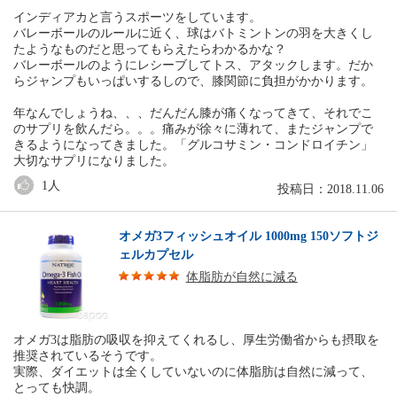
インディアカと言うスポーツをしています。
バレーボールのルールに近く、球はバトミントンの羽を大きくし
たようなものだと思ってもらえたらわかるかな？
バレーボールのようにレシーブしてトス、アタックします。だか
らジャンプもいっぱいするしので、膝関節に負担がかかります。
年なんでしょうね、、、だんだん膝が痛くなってきて、それでこ
のサプリを飲んだら。。。痛みが徐々に薄れて、またジャンプで
きるようになってきました。「グルコサミン・コンドロイチン」
大切なサプリになりました。
1
人
投稿日：2018.11.06
オメガ3フィッシュオイル 1000mg 150ソフトジ
ェルカプセル
体脂肪が自然に減る
オメガ3は脂肪の吸収を抑えてくれるし、厚生労働省からも摂取を
推奨されているそうです。
実際、ダイエットは全くしていないのに体脂肪は自然に減って、
とっても快調。