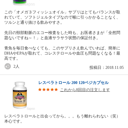
この「オメガ３フィッシュオイル」サプリはとてもバランスが取
れていて、ソフトジェルタイプなので喉に引っかかることなく、
ツルンと通り抜ける飲みやすさ。
先日の頸部動脈のエコー検査をした時も、お医者さまが「全然問
題ないですね～！」と血液サラサラ状態の保証付き。
青魚を毎日食べなくても、このサプリさえ飲んでいれば、簡単に
DHAやEPAが取れて、コレステロールや血圧も問題なくなる！最
高です。
2
人
投稿日：2018.11.05
レスベラトロール 200 120ベジカプセル
これから8回目の注文します
レスベラトロールと出会ってから。。。もう離れられない（笑）
本心です。