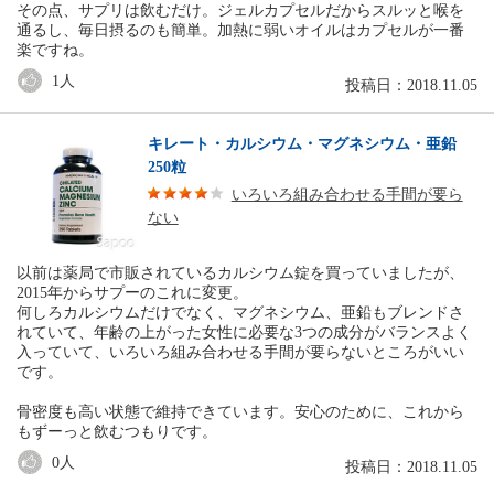
その点、サプリは飲むだけ。ジェルカプセルだからスルッと喉を
通るし、毎日摂るのも簡単。加熱に弱いオイルはカプセルが一番
楽ですね。
1
人
投稿日：2018.11.05
キレート・カルシウム・マグネシウム・亜鉛
250粒
いろいろ組み合わせる手間が要ら
ない
以前は薬局で市販されているカルシウム錠を買っていましたが、
2015年からサプーのこれに変更。
何しろカルシウムだけでなく、マグネシウム、亜鉛もブレンドさ
れていて、年齢の上がった女性に必要な3つの成分がバランスよく
入っていて、いろいろ組み合わせる手間が要らないところがいい
です。
骨密度も高い状態で維持できています。安心のために、これから
もずーっと飲むつもりです。
0
人
投稿日：2018.11.05