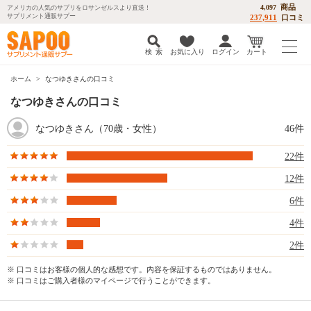
商品
4,097
アメリカの人気のサプリをロサンゼルスより直送！
サプリメント通販サプー
237,911
口コミ
検 索
お気に入り
ログイン
カート
ホーム
なつゆきさんの口コミ
なつゆきさんの口コミ
なつゆきさん（70歳・女性）
46件
22件
12件
6件
4件
2件
※ 口コミはお客様の個人的な感想です。内容を保証するものではありません。
※ 口コミはご購入者様のマイページで行うことができます。