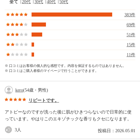
全て
20代
30代
40代
50代
383件
69件
51件
15件
11件
※ 口コミはお客様の個人的な感想です。内容を保証するものではありません。
※ 口コミはご購入者様のマイページで行うことができます。
kero
(54歳・男性)
リピートです。
アトピーなのですが洗った後に肌がひきつらないので日常的に使
っています。やはりこのエキゾチックな香リもクセになります。
3
人
投稿日：2026.05.01