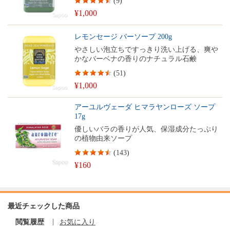
(
9
)
¥1,000
レモンセージ バーソープ 200g
やさしい泡立ちですっきり洗い上げる、爽や
かなバーベナの香りのナチュラル石鹸
(
51
)
¥1,000
アーユルヴェーダ ヒマラヤンローズ ソープ
17g
優しいバラの香りが人気、保湿成分たっぷり
の植物由来ソープ
(
143
)
¥160
最近チェックした商品
閲覧履歴
お気に入り