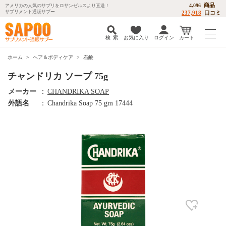
商品
4,096
アメリカの人気のサプリをロサンゼルスより直送！
サプリメント通販サプー
237,918
口コミ
検 索
お気に入り
ログイン
カート
ホーム
ヘア＆ボディケア
石鹸
チャンドリカ ソープ 75g
メーカー
：
CHANDRIKA SOAP
外語名
：
Chandrika Soap 75 gm 17444