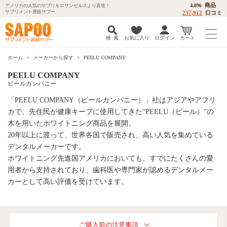
商品
4,096
アメリカの人気のサプリをロサンゼルスより直送！
サプリメント通販サプー
237,912
口コミ
検 索
お気に入り
ログイン
カート
ホーム
メーカーから探す
PEELU COMPANY
PEELU COMPANY
ピールカンパニー
「PEELU COMPANY（ピールカンパニー）」社はアジアやアフリ
カで、先住民が健康キープに使用してきた“PEELU（ピール）”の
木を用いたホワイトニング商品を展開。
20年以上に渡って、世界各国で販売され、高い人気を集めている
デンタルメーカーです。
ホワイトニング先進国アメリカにおいても、すでにたくさんの愛
用者から支持されており、歯科医や専門家が認めるデンタルメー
カーとして高い評価を受けています。
ご購入前の注意事項