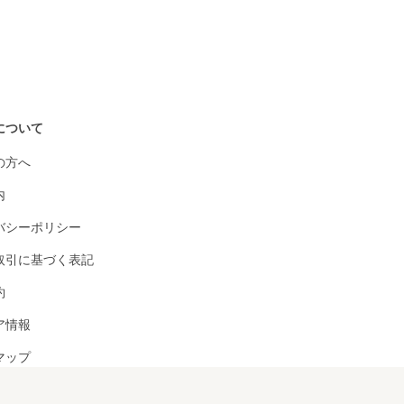
について
の方へ
内
バシーポリシー
取引に基づく表記
約
ア情報
マップ