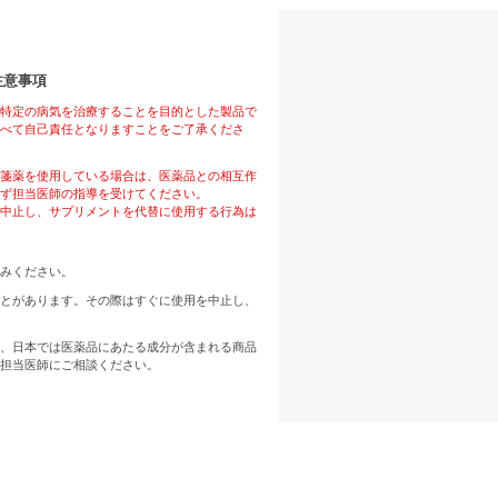
注意事項
特定の病気を治療することを目的とした製品で
べて自己責任となりますことをご了承くださ
箋薬を使用している場合は、医薬品との相互作
ず担当医師の指導を受けてください。
中止し、サプリメントを代替に使用する行為は
みください。
とがあります。その際はすぐに使用を中止し、
、日本では医薬品にあたる成分が含まれる商品
担当医師にご相談ください。