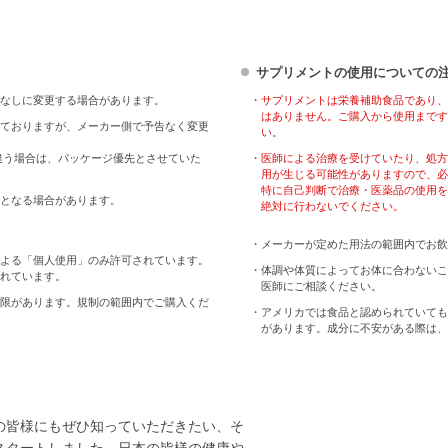
サプリメントの使用についての
なしに変更する場合があります。
・サプリメントは栄養補助食品であり、
はありません。ご購入から使用まです
ておりますが、メーカー側で予告なく変更
い。
違う場合は、パッケージ優先とさせていた
・医師による治療を受けていたり、処方
用が生じる可能性がありますので、必
特に自己判断で治療・医薬品の使用を
となる場合があります。
絶対に行わないでください。
・メーカーが定めた用法の範囲内でお飲
よる「個人使用」のみ許可されています。
・体調や体質によってお体に合わないこ
れています。
医師にご相談ください。
限があります。規制の範囲内でご購入くだ
・アメリカでは食品と認められていても
があります。成分に不安がある際は、
の皆様にもぜひ知っていただきたい、そ