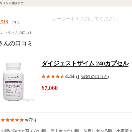
リメント通販サプー
,918
口コミ
ム
やさんの口コミ
さんの口コミ
ダイジェストザイム 240カプセル
4.44
(
1,543件の口コミ
)
¥7,060
お守り
お腹の調子が良くない時、沢山食べたい時、深夜に食べる時、小麦製