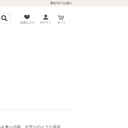
最短5日でお届け
お気に入り
ログイン
カート
品を食べる時。お守りのような存在