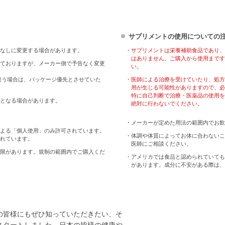
サプリメントの使用についての
なしに変更する場合があります。
・サプリメントは栄養補助食品であり、
はありません。ご購入から使用まです
ておりますが、メーカー側で予告なく変更
い。
違う場合は、パッケージ優先とさせていた
・医師による治療を受けていたり、処方
用が生じる可能性がありますので、必
特に自己判断で治療・医薬品の使用を
となる場合があります。
絶対に行わないでください。
・メーカーが定めた用法の範囲内でお飲
よる「個人使用」のみ許可されています。
・体調や体質によってお体に合わないこ
れています。
医師にご相談ください。
限があります。規制の範囲内でご購入くだ
・アメリカでは食品と認められていても
があります。成分に不安がある際は、
の皆様にもぜひ知っていただきたい、そ