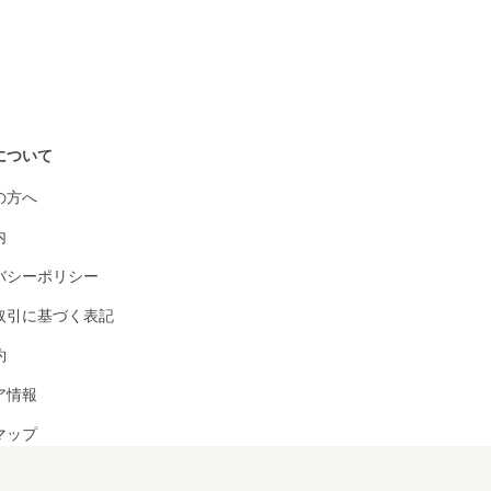
について
の方へ
内
バシーポリシー
取引に基づく表記
約
ア情報
マップ