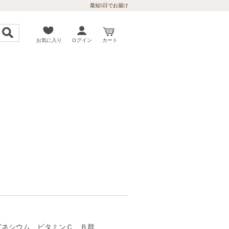
最短5日でお届け
お気に入り
ログイン
カート
グネシウム、ビタミンＣ、Ｂ群、