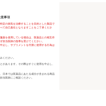
注意事項
特定の病気を治療することを目的とした製品で
べて自己責任となりますことをご了承くださ
箋薬を使用している場合は、医薬品との相互作
ず担当医師の指導を受けてください。
中止し、サプリメントを代替に使用する行為は
みください。
とがあります。その際はすぐに使用を中止し、
、日本では医薬品にあたる成分が含まれる商品
担当医師にご相談ください。