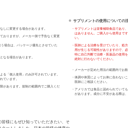
サプリメントの使用についての
なしに変更する場合があります。
・サプリメントは栄養補助食品であり、
はありません。ご購入から使用まです
ておりますが、メーカー側で予告なく変更
い。
違う場合は、パッケージ優先とさせていた
・医師による治療を受けていたり、処方
用が生じる可能性がありますので、必
特に自己判断で治療・医薬品の使用を
となる場合があります。
絶対に行わないでください。
・メーカーが定めた用法の範囲内でお飲
よる「個人使用」のみ許可されています。
・体調や体質によってお体に合わないこ
れています。
医師にご相談ください。
限があります。規制の範囲内でご購入くだ
・アメリカでは食品と認められていても
があります。成分に不安がある際は、
の皆様にもぜひ知っていただきたい、そ