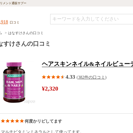
リメント通販サプー
,918
口コミ
ム
はなすけさんの口コミ
なすけさんの口コミ
ヘアスキンネイル&ネイルビューテ
4.33
(
382件の口コミ
)
¥2,320
何度かリピしてます
マルチビタミンミネラルとして使ってます。