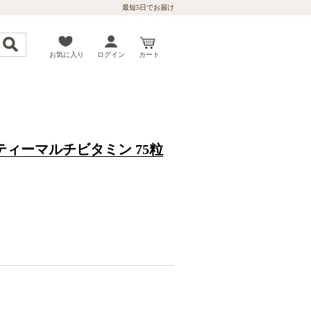
最短5日でお届け
お気に入り
ログイン
カート
ィーマルチビタミン 75粒