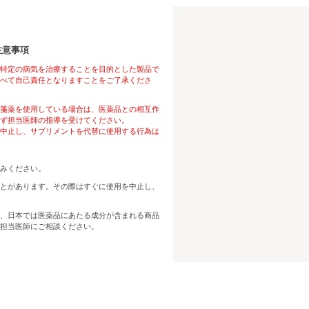
注意事項
特定の病気を治療することを目的とした製品で
べて自己責任となりますことをご了承くださ
箋薬を使用している場合は、医薬品との相互作
ず担当医師の指導を受けてください。
中止し、サプリメントを代替に使用する行為は
みください。
とがあります。その際はすぐに使用を中止し、
、日本では医薬品にあたる成分が含まれる商品
担当医師にご相談ください。