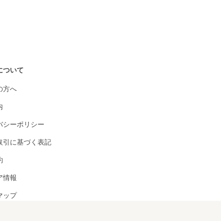
について
の方へ
内
バシーポリシー
取引に基づく表記
約
ア情報
マップ