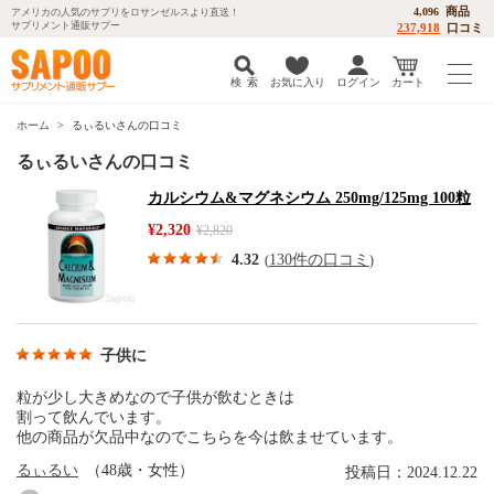
商品
4,096
アメリカの人気のサプリをロサンゼルスより直送！
サプリメント通販サプー
237,918
口コミ
検 索
お気に入り
ログイン
カート
ホーム
るぃるいさんの口コミ
るぃるいさんの口コミ
カルシウム&マグネシウム 250mg/125mg 100粒
¥2,320
¥2,820
4.32
130件の口コミ
(
)
子供に
粒が少し大きめなので子供が飲むときは
割って飲んでいます。
他の商品が欠品中なのでこちらを今は飲ませています。
るぃるい
（48歳・女性）
投稿日：2024.12.22