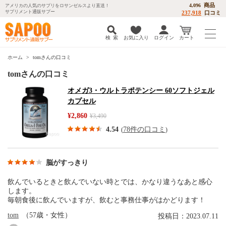
商品
4,096
アメリカの人気のサプリをロサンゼルスより直送！
サプリメント通販サプー
237,918
口コミ
検 索
お気に入り
ログイン
カート
ホーム
tomさんの口コミ
tomさんの口コミ
オメガ3・ウルトラポテンシー 60ソフトジェル
カプセル
¥2,860
¥3,490
4.54
78件の口コミ
(
)
脳がすっきり
飲んでいるときと飲んでいない時とでは、かなり違うなあと感心
します。
毎朝食後に飲んでいますが、飲むと事務仕事がはかどります！
tom
（57歳・女性）
投稿日：2023.07.11