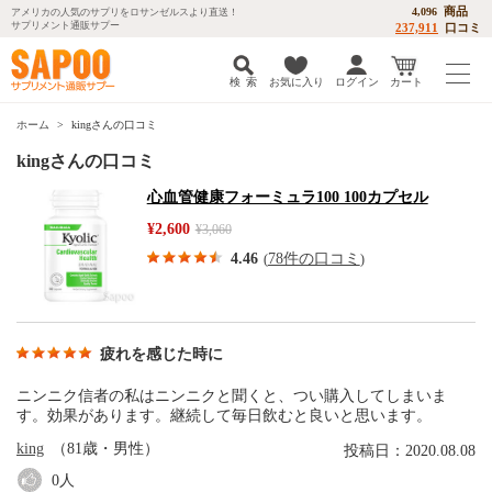
商品
4,096
アメリカの人気のサプリをロサンゼルスより直送！
サプリメント通販サプー
237,911
口コミ
検 索
お気に入り
ログイン
カート
ホーム
kingさんの口コミ
kingさんの口コミ
心血管健康フォーミュラ100 100カプセル
¥2,600
¥3,060
4.46
78件の口コミ
(
)
疲れを感じた時に
ニンニク信者の私はニンニクと聞くと、つい購入してしまいま
す。効果があります。継続して毎日飲むと良いと思います。
king
（81歳・男性）
投稿日：2020.08.08
0
人