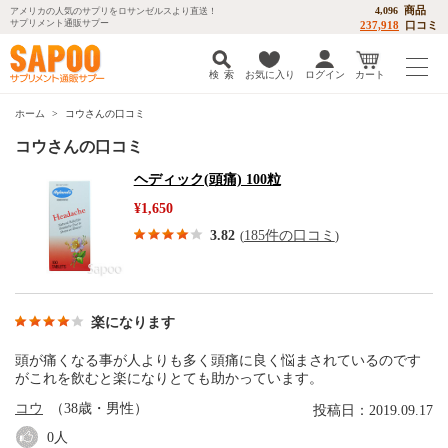
商品
4,096
アメリカの人気のサプリをロサンゼルスより直送！
サプリメント通販サプー
237,918
口コミ
検 索
お気に入り
ログイン
カート
ホーム
コウさんの口コミ
コウさんの口コミ
ヘディック(頭痛) 100粒
¥1,650
3.82
185件の口コミ
(
)
楽になります
頭が痛くなる事が人よりも多く頭痛に良く悩まされているのです
がこれを飲むと楽になりとても助かっています。
コウ
（38歳・男性）
投稿日：2019.09.17
0
人