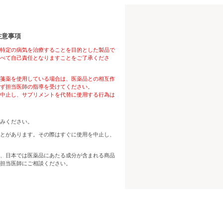
注意事項
特定の病気を治療することを目的とした製品で
べて自己責任となりますことをご了承くださ
箋薬を使用している場合は、医薬品との相互作
ず担当医師の指導を受けてください。
中止し、サプリメントを代替に使用する行為は
みください。
とがあります。その際はすぐに使用を中止し、
、日本では医薬品にあたる成分が含まれる商品
担当医師にご相談ください。