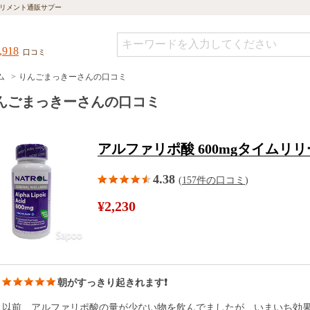
リメント通販サプー
,918
口コミ
ム
りんごまっきーさんの口コミ
んごまっきーさんの口コミ
アルファリポ酸 600mgタイムリリー
4.38
(
157件の口コミ
)
¥2,230
朝がすっきり起きれます❗
以前、アルファリポ酸の量が少ない物を飲んでましたが、いまいち効