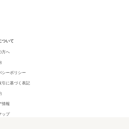
について
の方へ
内
バシーポリシー
取引に基づく表記
約
ア情報
マップ