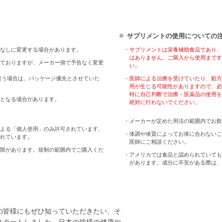
サプリメントの使用についての
なしに変更する場合があります。
・サプリメントは栄養補助食品であり、
はありません。ご購入から使用まです
ておりますが、メーカー側で予告なく変更
い。
違う場合は、パッケージ優先とさせていた
・医師による治療を受けていたり、処方
用が生じる可能性がありますので、必
特に自己判断で治療・医薬品の使用を
となる場合があります。
絶対に行わないでください。
・メーカーが定めた用法の範囲内でお飲
よる「個人使用」のみ許可されています。
・体調や体質によってお体に合わないこ
れています。
医師にご相談ください。
限があります。規制の範囲内でご購入くだ
・アメリカでは食品と認められていても
があります。成分に不安がある際は、
の皆様にもぜひ知っていただきたい、そ