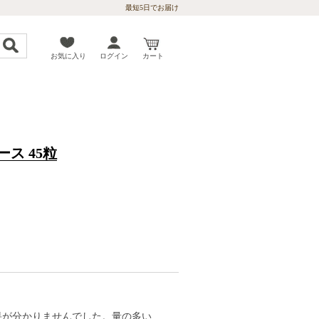
最短5日でお届け
お気に入り
ログイン
カート
ス 45粒
果が分かりませんでした。量の多い