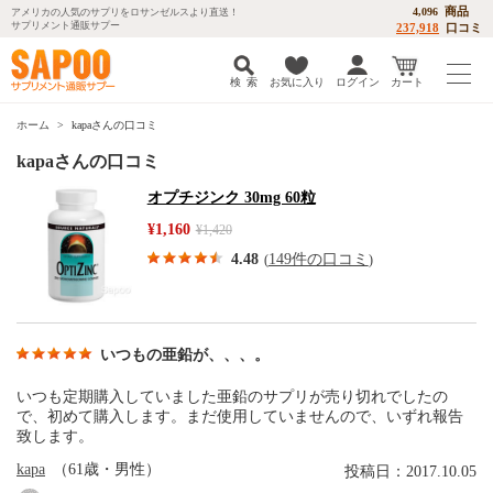
商品
4,096
アメリカの人気のサプリをロサンゼルスより直送！
サプリメント通販サプー
237,918
口コミ
検 索
お気に入り
ログイン
カート
ホーム
kapaさんの口コミ
kapaさんの口コミ
オプチジンク 30mg 60粒
¥1,160
¥1,420
4.48
149件の口コミ
(
)
いつもの亜鉛が、、、。
いつも定期購入していました亜鉛のサプリが売り切れでしたの
で、初めて購入します。まだ使用していませんので、いずれ報告
致します。
kapa
（61歳・男性）
投稿日：2017.10.05