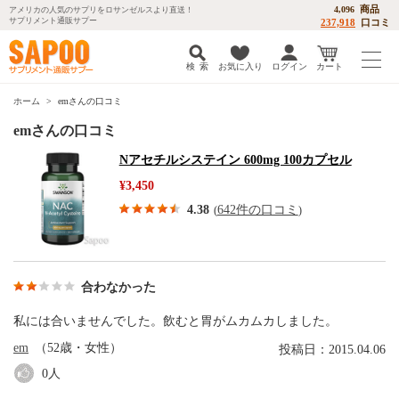
商品
4,096
アメリカの人気のサプリをロサンゼルスより直送！
サプリメント通販サプー
237,918
口コミ
検 索
お気に入り
ログイン
カート
ホーム
emさんの口コミ
emさんの口コミ
Nアセチルシステイン 600mg 100カプセル
¥3,450
4.38
642件の口コミ
(
)
合わなかった
私には合いませんでした。飲むと胃がムカムカしました。
em
（52歳・女性）
投稿日：2015.04.06
0
人