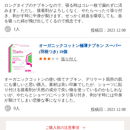
ロングタイプのナプキンなので、寝る時はコレ一枚で漏れずに済
みます。ただし、接着剤がよろしくなく、やたらべったり張り付
き、剥がす時に中身が裂けます。せっかく経血を吸収しても、血
を吸った綿が飛び出してくるので残念です。
1
人
投稿日：2021.12.08
オーガニックコットン極薄ナプキン スーパー
(羽根つき) 10個
張り付く
オーガニックコットンの使い捨てナプキン、デリケート箇所の肌
にも優しいと思い購入。素材は良い印象でしたが、ショーツに貼
り付ける接着剤が天然の成分で良い物を使っているのかもしれな
いが、やたらとショーツにベッタリ張り付き、剥がす時には中身
が裂けてしまい悲惨な事になりました。
0
人
投稿日：2021.12.08
ご購入前の注意事項